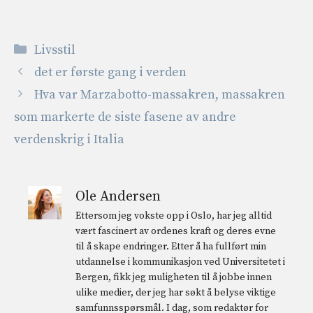
Kategorier
Livsstil
det er første gang i verden
Hva var Marzabotto-massakren, massakren
som markerte de siste fasene av andre
verdenskrig i Italia
Ole Andersen
Ettersom jeg vokste opp i Oslo, har jeg alltid
vært fascinert av ordenes kraft og deres evne
til å skape endringer. Etter å ha fullført min
utdannelse i kommunikasjon ved Universitetet i
Bergen, fikk jeg muligheten til å jobbe innen
ulike medier, der jeg har søkt å belyse viktige
samfunnsspørsmål. I dag, som redaktør for