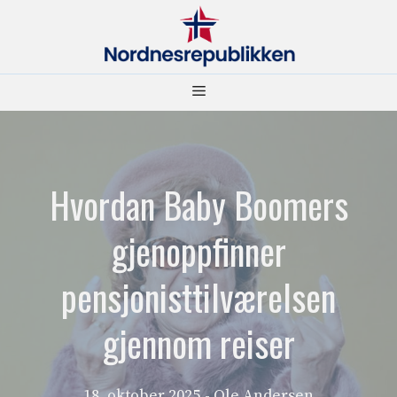
Hopp
til
innhold
Meny
Hvordan Baby Boomers
gjenoppfinner
pensjonisttilværelsen
gjennom reiser
18. oktober 2025
- Ole Andersen