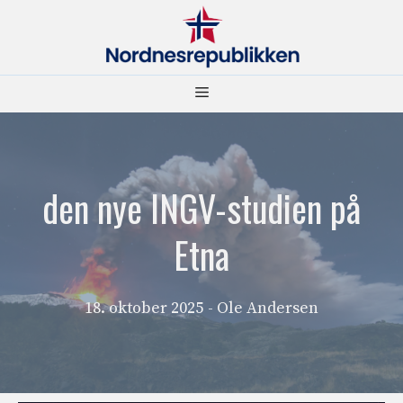
Hopp
til
innhold
Meny
den nye INGV-studien på
Etna
18. oktober 2025
- Ole Andersen