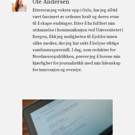
Ole Andersen
Ettersom jeg vokste opp i Oslo, har jeg alltid
vært fascinert av ordenes kraft og deres evne
til å skape endringer. Etter å ha fullført min
utdannelse i kommunikasjon ved Universitetet i
Bergen, fikk jeg muligheten til å jobbe innen
ulike medier, der jeg har søkt å belyse viktige
samfunnsspørsmål. I dag, som redaktør for
Nordnesrepublikken, prøver jeg å forene min
kjærlighet for journalistikk med min lidenskap
for innovasjon og eventyr.