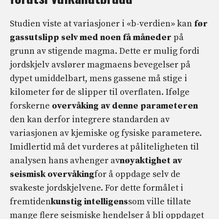
Studien viste at variasjoner i «b-verdien» kan
før
gassutslipp selv med noen få måneder
på
grunn av stigende magma. Dette er mulig fordi
jordskjelv avslører magmaens bevegelser på
dypet umiddelbart, mens gassene må stige i
kilometer før de slipper til overflaten. Ifølge
forskerne
overvåking av denne parameteren
den kan derfor integrere standarden av
variasjonen av kjemiske og fysiske parametere.
Imidlertid må det vurderes at påliteligheten til
analysen hans avhenger av
nøyaktighet av
seismisk overvåking
for å oppdage selv de
svakeste jordskjelvene. For dette formålet i
fremtiden
kunstig intelligens
som ville tillate
mange flere seismiske hendelser å bli oppdaget