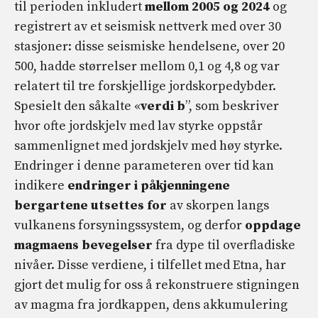
til perioden inkludert
mellom 2005 og 2024
og
registrert av et seismisk nettverk med over 30
stasjoner: disse seismiske hendelsene, over 20
500, hadde størrelser mellom 0,1 og 4,8 og var
relatert til tre forskjellige jordskorpedybder.
Spesielt den såkalte «
verdi b
”, som beskriver
hvor ofte jordskjelv med lav styrke oppstår
sammenlignet med jordskjelv med høy styrke.
Endringer i denne parameteren over tid kan
indikere
endringer i påkjenningene
bergartene utsettes for
av skorpen langs
vulkanens forsyningssystem, og derfor
oppdage
magmaens bevegelser
fra dype til overfladiske
nivåer. Disse verdiene, i tilfellet med Etna, har
gjort det mulig for oss å rekonstruere stigningen
av magma fra jordkappen, dens akkumulering