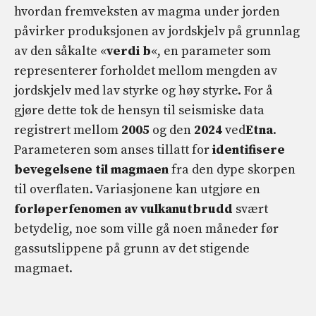
hvordan fremveksten av magma under jorden
påvirker produksjonen av jordskjelv på grunnlag
av den såkalte «
verdi b
«, en parameter som
representerer forholdet mellom mengden av
jordskjelv med lav styrke og høy styrke. For å
gjøre dette tok de hensyn til seismiske data
registrert mellom
2005
og den
2024
ved
Etna
.
Parameteren som anses tillatt for
identifisere
bevegelsene til magmaen
fra den dype skorpen
til overflaten. Variasjonene kan utgjøre en
forløperfenomen av vulkanutbrudd
svært
betydelig, noe som ville gå noen måneder før
gassutslippene på grunn av det stigende
magmaet.