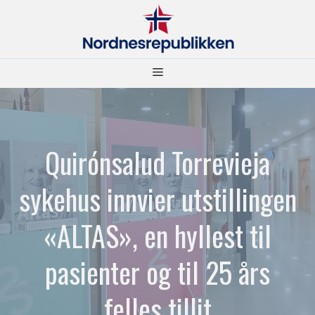
Hopp
til
innhold
Meny
Quirónsalud Torrevieja
sykehus innvier utstillingen
«ALTAS», en hyllest til
pasienter og til 25 års
felles tillit