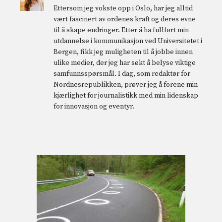
Ettersom jeg vokste opp i Oslo, har jeg alltid
vært fascinert av ordenes kraft og deres evne
til å skape endringer. Etter å ha fullført min
utdannelse i kommunikasjon ved Universitetet i
Bergen, fikk jeg muligheten til å jobbe innen
ulike medier, der jeg har søkt å belyse viktige
samfunnsspørsmål. I dag, som redaktør for
Nordnesrepublikken, prøver jeg å forene min
kjærlighet for journalistikk med min lidenskap
for innovasjon og eventyr.