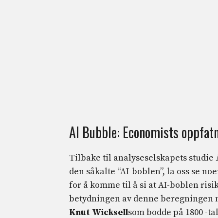
AI Bubble: Economists oppfat
Tilbake til analyseselskapets studie
den såkalte “AI-boblen”, la oss se 
for å komme til å si at AI-boblen risi
betydningen av denne beregningen må
Knut Wicksell
som bodde på 1800 -tall