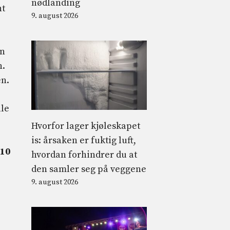
nødlanding
nt
9. august 2026
en
n.
en.
lle
Hvorfor lager kjøleskapet
is: årsaken er fuktig luft,
10
hvordan forhindrer du at
den samler seg på veggene
9. august 2026