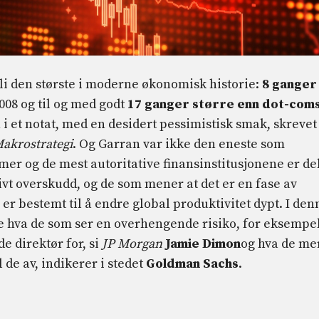
li den største i moderne økonomisk historie:
8 ganger
008 og til og med godt
17 ganger større enn dot-com
n i et notat, med en desidert pessimistisk smak, skrevet
akrostrategi
. Og Garran var ikke den eneste som
mer og de mest autoritative finansinstitusjonene er de
t overskudd, og de som mener at det er en fase av
 er bestemt til å endre global produktivitet dypt. I den
e hva de som ser en overhengende risiko, for eksempe
 direktør for, si
JP Morgan
Jamie Dimon
og hva de me
 de av, indikerer i stedet
Goldman Sachs
.