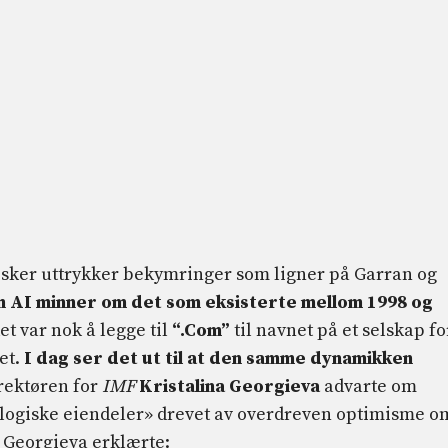
sker uttrykker bekymringer som ligner på Garran og
 AI minner om det som eksisterte mellom 1998 og
et var nok å legge til
“.Com”
til navnet på et selskap fo
et.
I dag ser det ut til at den samme dynamikken
irektøren for
IMF
Kristalina Georgieva
advarte om
ologiske eiendeler» drevet av overdreven optimisme o
. Georgieva erklærte: