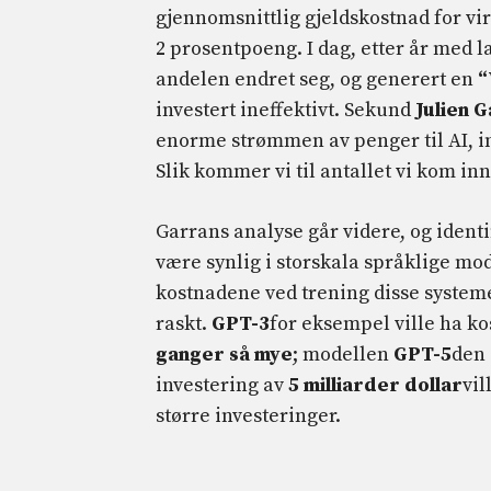
gjennomsnittlig gjeldskostnad for v
2 prosentpoeng. I dag, etter år med 
andelen endret seg, og generert en
“
investert ineffektivt. Sekund
Julien
G
enorme strømmen av penger til AI, i
Slik kommer vi til antallet vi kom i
Garrans analyse går videre, og identi
være synlig i storskala språklige mo
kostnadene ved trening disse system
raskt.
GPT-3
for eksempel ville ha ko
ganger så mye
; modellen
GPT-5
den 
investering av
5 milliarder dollar
vil
større investeringer.