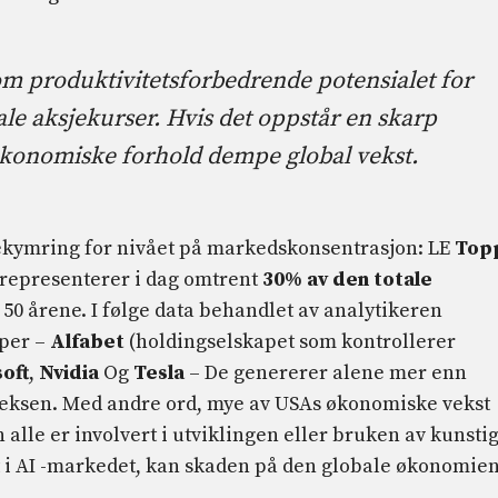
produktivitetsforbedrende potensialet for
ale aksjekurser. Hvis det oppstår en skarp
konomiske forhold dempe global vekst.
ekymring for nivået på markedskonsentrasjon: LE
Top
representerer i dag omtrent
30% av den totale
 50 årene. I følge data behandlet av analytikeren
aper –
Alfabet
(holdingselskapet som kontrollerer
oft
,
Nvidia
Og
Tesla
– De genererer alene mer enn
ndeksen. Med andre ord, mye av USAs økonomiske vekst
 alle er involvert i utviklingen eller bruken av kunsti
alt i AI -markedet, kan skaden på den globale økonomie