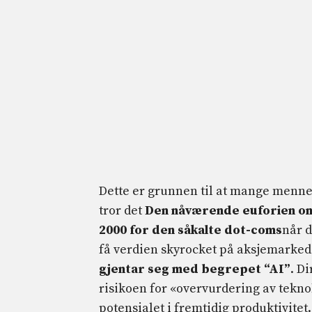
Dette er grunnen til at mange menne
tror det
Den nåværende euforien om
2000 for den såkalte dot-coms
når d
få verdien skyrocket på aksjemarked
gjentar seg med begrepet “AI”
. D
risikoen for «overvurdering av tekn
potensialet i fremtidig produktivitet