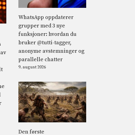
WhatsApp oppdaterer
grupper med 3 nye
funksjoner: hvordan du
bruker @tutti-tagger,
s
anonyme avstemninger og
 av
parallelle chatter
9. august 2026
lt
ne
l
r
Den første