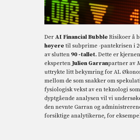
Der
AI Financial Bubble
Risikoer å b
høyere
til subprime -pantekrisen i 2
av slutten
90 -tallet
. Dette er kjerne
eksperten
Julien Garran
partner av
M
uttrykte litt bekymring for AI. Økono
mellom de som snakker om spekulativ
fysiologisk vekst av en teknologi som
dyptgående analysen vil vi undersøk
den nevnte Garran og administrerende
forsiktige analytikerne, for eksempel