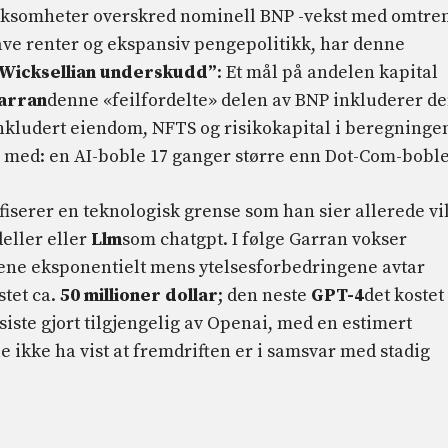
irksomheter overskred nominell BNP -vekst med omtre
lave renter og ekspansiv pengepolitikk, har denne
Wicksellian underskudd”
: Et mål på andelen kapital
arran
denne «feilfordelte» delen av BNP inkluderer d
nkludert eiendom, NFTS og risikokapital i beregninge
nn med: en AI-boble 17 ganger større enn Dot-Com-bobl
fiserer en teknologisk grense som han sier allerede vi
deller eller
Llm
som chatgpt. I følge Garran vokser
ene eksponentielt mens ytelsesforbedringene avtar
stet ca.
50 millioner dollar
; den neste
GPT-4
det kostet
siste gjort tilgjengelig av Openai, med en estimert
le ikke ha vist at fremdriften er i samsvar med stadig