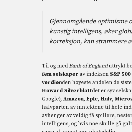
Gjennomgående optimisme om 
kunstig intelligens, øker glob
korreksjon, kan strammere ø
Til og med
Bank of England
uttrykt b
fem selskaper
av indeksen
S&P 500
verdien
den høyeste andelen de siste
Howard Silverblatt
det er syv selsk
Google),
Amazon
,
Eple
,
Halv
,
Micros
halvparten av inntektene til hele i
avhenger av veldig få spillere, nesten
intelligens, og hvis noe skulle gå g
være alt annet enn ubetydelig.