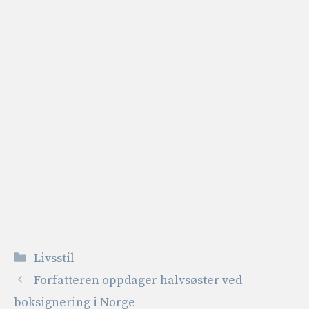
Kategorier
Livsstil
Forfatteren oppdager halvsøster ved
boksignering i Norge