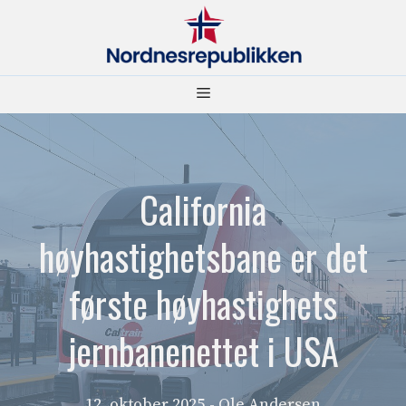
Hopp
til
innhold
Meny
California
høyhastighetsbane er det
første høyhastighets
jernbanenettet i USA
12. oktober 2025
- Ole Andersen