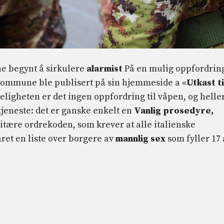
ne begynt å sirkulere
alarmist
På en mulig oppfordrin
 kommune ble publisert på sin hjemmeside a «
Utkast ti
keligheten er det ingen oppfordring til våpen, og helle
tjeneste: det er ganske enkelt en
Vanlig prosedyre,
itære ordrekoden, som krever at alle italienske
et en liste over borgere av
mannlig sex
som fyller 17 