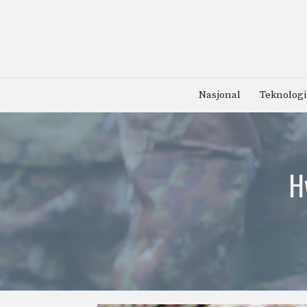
Hopp
til
innhold
Nasjonal
Teknologi
H