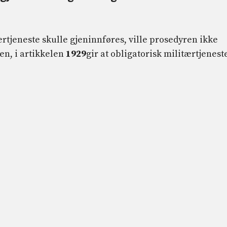
tærtjeneste skulle gjeninnføres, ville prosedyren ikke
en, i artikkelen
1929
gir at obligatorisk militærtjenest