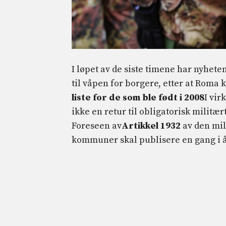
I løpet av de siste timene har nyhete
til våpen for borgere, etter at Roma
liste for de som ble født i 2008
I vir
ikke en retur til obligatorisk militær
Foreseen av
Artikkel 1932
av den mil
kommuner skal publisere en gang i år