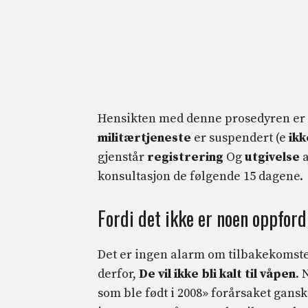
Hensikten med denne prosedyren er ren
militærtjeneste
er suspendert (e
ikk
gjenstår
registrering
Og
utgivelse
a
konsultasjon de følgende 15 dagene.
Fordi det ikke er noen oppfordr
Det er ingen alarm om tilbakekomsten
derfor,
De vil ikke bli kalt til våpen
. 
som ble født i 2008» forårsaket ganske