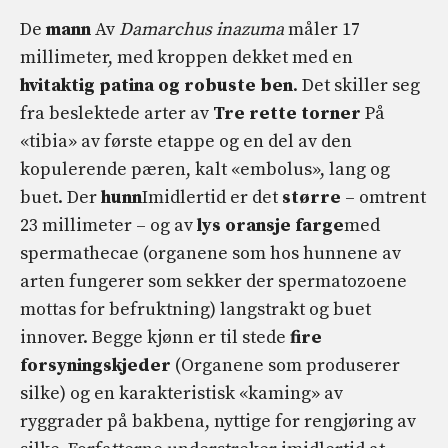
De
mann
Av
Damarchus inazuma
måler 17
millimeter, med kroppen dekket med en
hvitaktig patina og robuste ben
. Det skiller seg
fra beslektede arter av
Tre rette torner
På
«tibia» av første etappe og en del av den
kopulerende pæren, kalt «embolus», lang og
buet. Der
hunn
Imidlertid er det
større
– omtrent
23 millimeter – og av
lys oransje farge
med
spermathecae (organene som hos hunnene av
arten fungerer som sekker der spermatozoene
mottas for befruktning) langstrakt og buet
innover. Begge kjønn er til stede
fire
forsyningskjeder
(Organene som produserer
silke) og en karakteristisk «kaming» av
ryggrader på bakbena, nyttige for rengjøring av