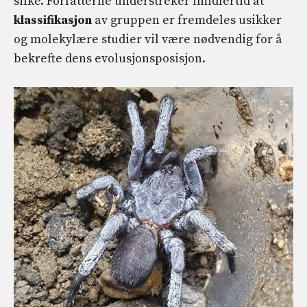
silke. Forfatterne understreker imidlertid at
klassifikasjon
av gruppen er fremdeles usikker
og molekylære studier vil være nødvendig for å
bekrefte dens evolusjonsposisjon.