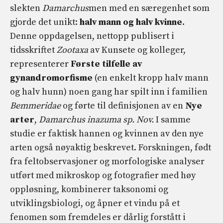
slekten
Damarchus
men med en særegenhet som
gjorde det unikt:
halv mann og halv kvinne
.
Denne oppdagelsen, nettopp publisert i
tidsskriftet
Zootaxa
av Kunsete og kolleger,
representerer
Første tilfelle av
gynandromorfisme
(en enkelt kropp halv mann
og halv hunn) noen gang har spilt inn i familien
Bemmeridae
og førte til definisjonen av en
Nye
arter
,
Damarchus inazuma sp. Nov.
I samme
studie er faktisk hannen og kvinnen av den nye
arten også nøyaktig beskrevet. Forskningen, født
fra feltobservasjoner og morfologiske analyser
utført med mikroskop og fotografier med høy
oppløsning, kombinerer taksonomi og
utviklingsbiologi, og åpner et vindu på et
fenomen som fremdeles er dårlig forstått i