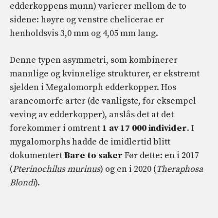
edderkoppens munn) varierer mellom de to
sidene: høyre og venstre chelicerae er
henholdsvis 3,0 mm og 4,05 mm lang.
Denne typen asymmetri, som kombinerer
mannlige og kvinnelige strukturer, er ekstremt
sjelden i Megalomorph edderkopper. Hos
araneomorfe arter (de vanligste, for eksempel
veving av edderkopper), anslås det at det
forekommer i omtrent
1 av 17 000 individer
. I
mygalomorphs hadde de imidlertid blitt
dokumentert
Bare to saker
Før dette: en i 2017
(
Pterinochilus murinus
) og en i 2020 (
Theraphosa
Blondi
).