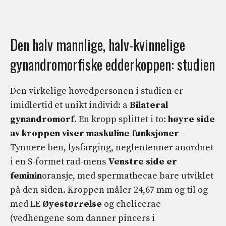
Den halv mannlige, halv-kvinnelige
gynandromorfiske edderkoppen: studien
Den virkelige hovedpersonen i studien er
imidlertid et unikt individ: a
Bilateral
gynandromorf
. En kropp splittet i to:
høyre side
av kroppen viser maskuline funksjoner
-
Tynnere ben, lysfarging, neglentenner anordnet
i en S-formet rad-mens
Venstre side er
feminin
oransje, med spermathecae bare utviklet
på den siden. Kroppen måler 24,67 mm og til og
med LE
Øyestørrelse
og chelicerae
(vedhengene som danner pincers i