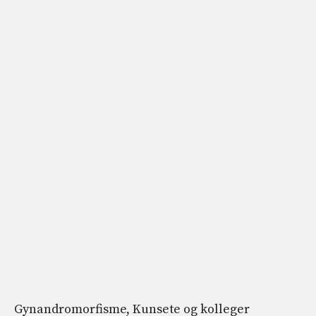
Gynandromorfisme, Kunsete og kolleger