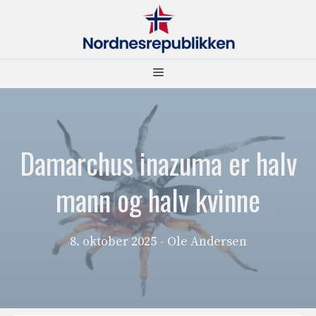
Hopp
til
innhold
Meny
Damarchus inazuma er halv
mann og halv kvinne
8. oktober 2025
- Ole Andersen