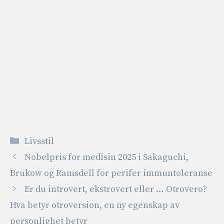
Kategorier
Livsstil
Nobelpris for medisin 2025 i Sakaguchi,
Brukow og Ramsdell for perifer immuntoleranse
Er du introvert, ekstrovert eller … Otrovero?
Hva betyr otroversion, en ny egenskap av
personlighet betyr