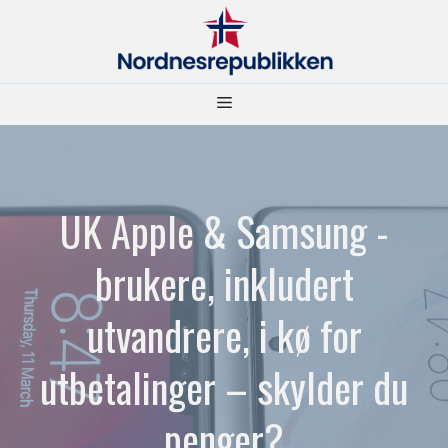
Hopp
til
innhold
Meny
UK Apple & Samsung -
brukere, inkludert
utvandrere, i kø for
utbetalinger – skylder du
penger?