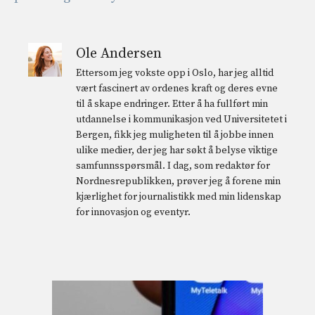
Ole Andersen
Ettersom jeg vokste opp i Oslo, har jeg alltid
vært fascinert av ordenes kraft og deres evne
til å skape endringer. Etter å ha fullført min
utdannelse i kommunikasjon ved Universitetet i
Bergen, fikk jeg muligheten til å jobbe innen
ulike medier, der jeg har søkt å belyse viktige
samfunnsspørsmål. I dag, som redaktør for
Nordnesrepublikken, prøver jeg å forene min
kjærlighet for journalistikk med min lidenskap
for innovasjon og eventyr.