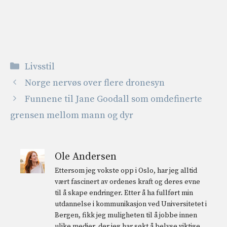
Kategorier
Livsstil
Norge nervøs over flere dronesyn
Funnene til Jane Goodall som omdefinerte
grensen mellom mann og dyr
Ole Andersen
Ettersom jeg vokste opp i Oslo, har jeg alltid
vært fascinert av ordenes kraft og deres evne
til å skape endringer. Etter å ha fullført min
utdannelse i kommunikasjon ved Universitetet i
Bergen, fikk jeg muligheten til å jobbe innen
ulike medier, der jeg har søkt å belyse viktige