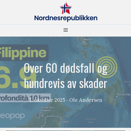
Hopp
til
innhold
Meny
Over 60 dødsfall og
hundrevis av skader
1. oktober 2025
- Ole Andersen