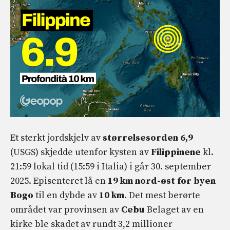
Et sterkt jordskjelv av
størrelsesorden 6,9
(USGS) skjedde utenfor kysten av
Filippinene
kl.
21:59 lokal tid (15:59 i Italia) i går 30. september
2025. Episenteret lå en
19 km nord-øst for byen
Bogo
til en dybde av
10 km
. Det mest berørte
området var provinsen av
Cebu
Belaget av en
kirke ble skadet av rundt 3,2 millioner