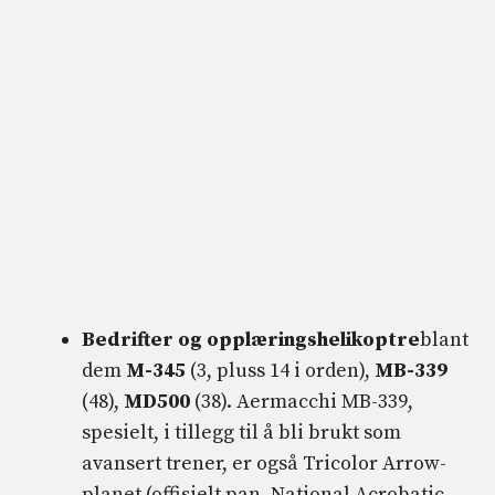
Bedrifter og opplæringshelikoptre
blant
dem
M-345
(3, pluss 14 i orden),
MB-339
(48),
MD500
(38). Aermacchi MB-339,
spesielt, i tillegg til å bli brukt som
avansert trener, er også Tricolor Arrow-
planet (offisielt pan, National Acrobatic