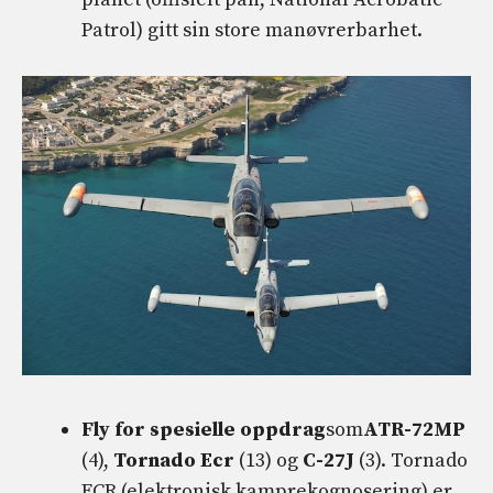
Patrol) gitt sin store manøvrerbarhet.
Fly for spesielle oppdrag
som
ATR-72MP
(4),
Tornado Ecr
(13) og
C-27J
(3). Tornado
ECR (elektronisk kamprekognosering) er