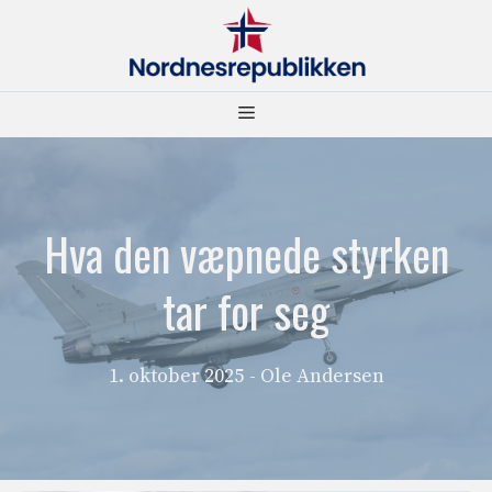
Hopp
til
innhold
Meny
Hva den væpnede styrken
tar for seg
1. oktober 2025
- Ole Andersen