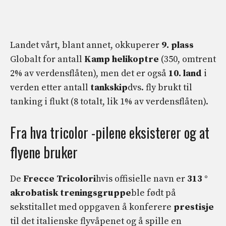
Landet vårt, blant annet, okkuperer
9. plass
Globalt for antall
Kamp helikoptre
(350, omtrent
2% av verdensflåten), men det er også
10. land
i
verden etter antall
tankskip
dvs. fly brukt til
tanking i flukt (8 totalt, lik 1% av verdensflåten).
Fra hva tricolor -pilene eksisterer og at
flyene bruker
De
Frecce Tricolori
hvis offisielle navn er
313 °
akrobatisk treningsgruppe
ble født på
sekstitallet med oppgaven å konferere
prestisje
til det italienske flyvåpenet og å spille en