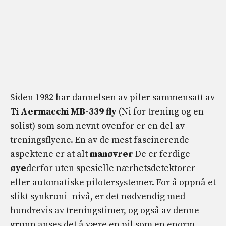
Siden 1982 har dannelsen av piler sammensatt av
Ti Aermacchi MB-339 fly
(Ni for trening og en
solist) som som nevnt ovenfor er en del av
treningsflyene. En av de mest fascinerende
aspektene er at alt
manøvrer
De er ferdige
øye
derfor uten spesielle nærhetsdetektorer
eller automatiske pilotersystemer. For å oppnå et
slikt synkroni -nivå, er det nødvendig med
hundrevis av treningstimer, og også av denne
grunn anses det å være en pil som en enorm