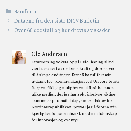
Kategorier
Samfunn
Dataene fra den siste INGV Bulletin
Over 60 dødsfall og hundrevis av skader
Ole Andersen
Ettersom jeg vokste opp i Oslo, har jeg alltid
vært fascinert av ordenes kraft og deres evne
til å skape endringer. Etter å ha fullført min
utdannelse i kommunikasjon ved Universitetet i
Bergen, fikk jeg muligheten til å jobbe innen
ulike medier, der jeg har søkt å belyse viktige
samfunnsspørsmål. I dag, som redaktør for
Nordnesrepublikken, prøver jeg å forene min
kjærlighet for journalistikk med min lidenskap
for innovasjon og eventyr.