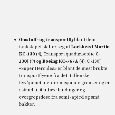
Omstoff- og transportfly
blant dem
tankskipet skiller seg ut
Lockheed Martin
KC-130
(4), Transport quadurboolic
C-
130J
(9) og
Boeing KC-767A
(4). C -130J
«Super Hercules» er blant de mest brukte
transportflyene fra det italienske
flyvåpenet utenfor nasjonale grenser og er
i stand til å utføre landinger og
overgrepsdose fra semi -apied og små
bakker.