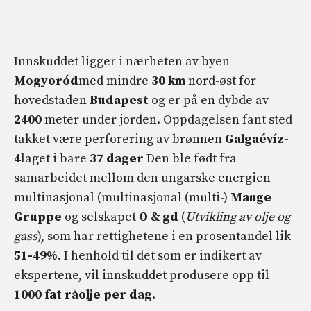
Innskuddet ligger i nærheten av byen
Mogyoród
med mindre
30
km
nord-øst for
hovedstaden
Budapest
og er på en dybde av
2400
meter under jorden. Oppdagelsen fant sted
takket være perforering av brønnen
Galgaévíz-
4
laget i bare
37
dager
Den ble født fra
samarbeidet mellom den ungarske energien
multinasjonal (multinasjonal (multi-)
Mange
Gruppe
og selskapet
O & gd
(
Utvikling av olje og
gass
), som har rettighetene i en prosentandel lik
51-49%
. I henhold til det som er indikert av
ekspertene, vil innskuddet produsere opp til
1000 fat råolje per dag
.