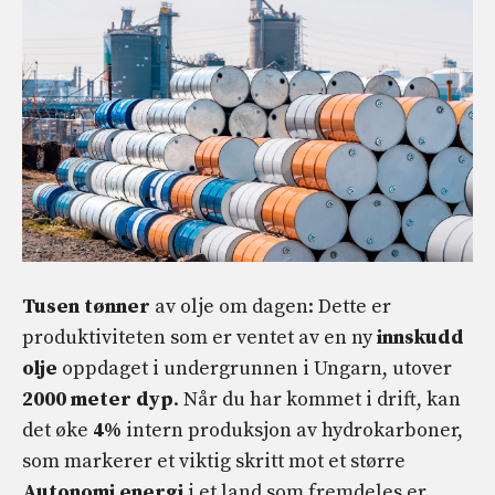
Tusen
tønner
av olje om dagen: Dette er
produktiviteten som er ventet av en ny
innskudd
olje
oppdaget i undergrunnen i Ungarn, utover
2000 meter dyp
. Når du har kommet i drift, kan
det øke
4%
intern produksjon av hydrokarboner,
som markerer et viktig skritt mot et større
Autonomi
energi
i et land som fremdeles er