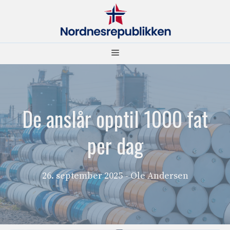
Hopp
til
innhold
Meny
De anslår opptil 1000 fat
per dag
26. september 2025
- Ole Andersen