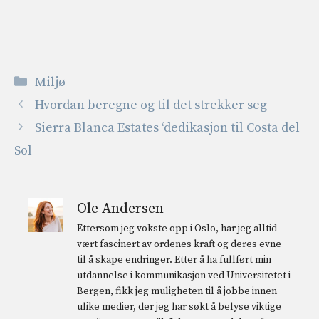
Kategorier
Miljø
Hvordan beregne og til det strekker seg
Sierra Blanca Estates ‘dedikasjon til Costa del
Sol
Ole Andersen
Ettersom jeg vokste opp i Oslo, har jeg alltid
vært fascinert av ordenes kraft og deres evne
til å skape endringer. Etter å ha fullført min
utdannelse i kommunikasjon ved Universitetet i
Bergen, fikk jeg muligheten til å jobbe innen
ulike medier, der jeg har søkt å belyse viktige