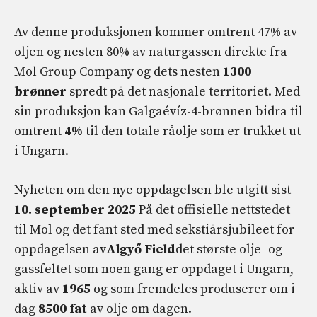
Av denne produksjonen kommer omtrent 47% av
oljen og nesten 80% av naturgassen direkte fra
Mol Group Company og dets nesten
1300
brønner
spredt på det nasjonale territoriet. Med
sin produksjon kan Galgaévíz-4-brønnen bidra til
omtrent
4%
til den totale råolje som er trukket ut
i Ungarn.
Nyheten om den nye oppdagelsen ble utgitt sist
10. september 2025
På det offisielle nettstedet
til Mol og det fant sted med sekstiårsjubileet for
oppdagelsen av
Algyő Field
det største olje- og
gassfeltet som noen gang er oppdaget i Ungarn,
aktiv av
1965
og som fremdeles produserer om i
dag
8500 fat
av olje om dagen.