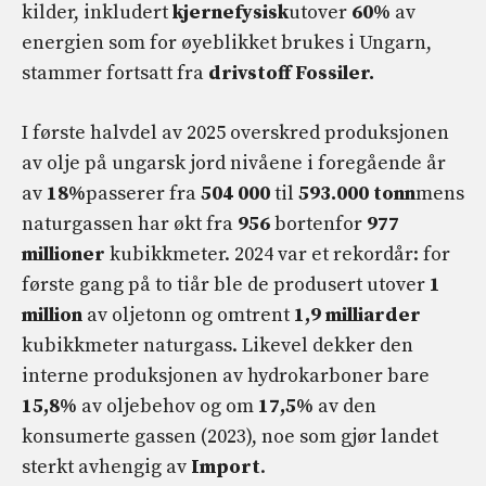
kilder, inkludert
kjernefysisk
utover
60%
av
energien som for øyeblikket brukes i Ungarn,
stammer fortsatt fra
drivstoff
Fossiler.
I første halvdel av 2025 overskred produksjonen
av olje på ungarsk jord nivåene i foregående år
av
18%
passerer fra
504 000
til
593.000
tonn
mens
naturgassen har økt fra
956
bortenfor
977
millioner
kubikkmeter. 2024 var et rekordår: for
første gang på to tiår ble de produsert utover
1
million
av oljetonn og omtrent
1,9 milliarder
kubikkmeter naturgass. Likevel dekker den
interne produksjonen av hydrokarboner bare
15,8%
av oljebehov og om
17,5%
av den
konsumerte gassen (2023), noe som gjør landet
sterkt avhengig av
Import
.