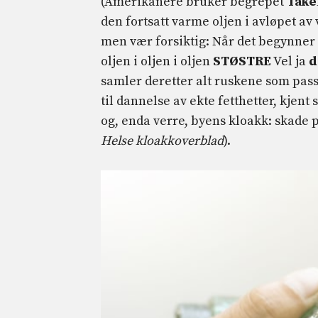
(Amerikanere bruker begrepet
Tåke
den fortsatt varme oljen i avløpet av v
men vær forsiktig: Når det begynner å k
oljen i oljen i oljen
STØSTRE
Vel ja
d
samler deretter alt ruskene som pas
til dannelse av ekte fetthetter, kjent
og, enda verre, byens kloakk: skade p
Helse kloakkoverblad
).