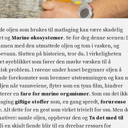
e oljen som brukes til matlaging kan være skadelig
et og
Marine økosystemer
. Se for deg denne scenen: 
annen med den utmattede oljen og tom i vasken, og
vann. Slutten på historien, tror du. I virkeligheten
et øyeblikket som fører den mørke væsken til å
ntisk problem. I rørene under huset begynner oljen å
nde forekomster som bremser utstrømningen og kan 
oljen når vannveiene, flyter som en tynn film, hindrer
nterer en
fare for marine organismer
. Som om det ikk
laging
giftige stoffer
som, en gang spredt,
forurense
Alt dette for en gest som virket trivielt for oss. Men 
rnativer: samle oljen, oppbevar den og
Ta det med til
i en skjult fiende blir til en dyrebar ressurs for