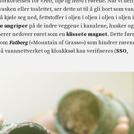
forkortelsen for «
Fett, olje og fett
«) I rørene. Når vi hell
asken eller toalettet, ser dette ut til å gli bort som van
jøle seg ned, fettstoffer i oljen i oljen i oljen i oljen i
e angriper
på de indre veggene i kanalene, husker og
serer nedover røret som en
klissete magnet
. Dette før
 som
Fatberg
(«Mountain of Grasso») som hindrer røren
å vannnettverket og kloakksøl kan verifiseres (
SSO
,