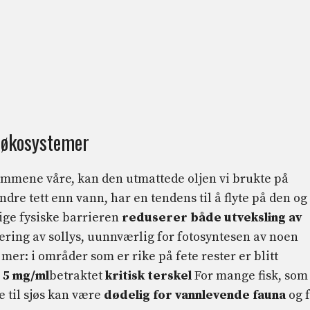
e økosystemer
emmene våre, kan den utmattede oljen vi brukte på
ndre tett enn vann, har en tendens til å flyte på den og
ige fysiske barrieren
reduserer både utveksling av
ering av sollys, uunnværlig for fotosyntesen av noen
er: i områder som er rike på fete rester er blitt
 5 mg/ml
betraktet
kritisk terskel
For mange fisk, som
e til sjøs kan være
dødelig for vannlevende fauna
og 