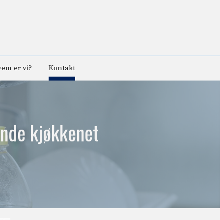
em er vi?
Kontakt
ende kjøkkenet