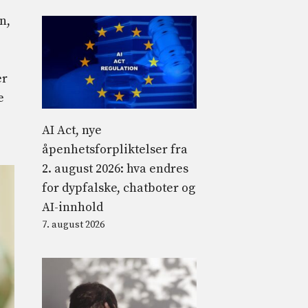
n,
er
e
AI Act, nye
åpenhetsforpliktelser fra
2. august 2026: hva endres
for dypfalske, chatboter og
AI-innhold
7. august 2026