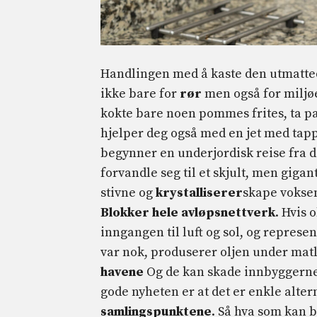
Handlingen med å kaste den utmatted
ikke bare for
rør
men også for miljø
kokte bare noen pommes frites, ta p
hjelper deg også med en jet med tappe
begynner en underjordisk reise fra d
forvandle seg til et skjult, men giga
stivne og
krystalliserer
skape vokse
Blokker hele avløpsnettverk
. Hvis 
inngangen til luft og sol, og represe
var nok, produserer oljen under mat
havene
Og de kan skade innbyggerne. 
gode nyheten er at det er enkle alte
samlingspunktene
. Så hva som kan bl