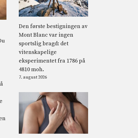
Den første bestigningen av
Mont Blanc var ingen
Du
sportslig bragd: det
vitenskapelige
eksperimentet fra 1786 på
4810 moh.
7. august 2026
nå
e
den