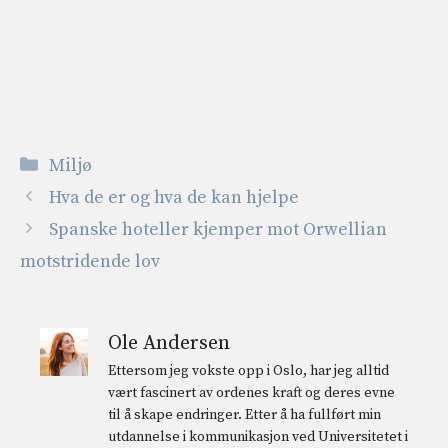
Kategorier
Miljø
Hva de er og hva de kan hjelpe
Spanske hoteller kjemper mot Orwellian
motstridende lov
Ole Andersen
Ettersom jeg vokste opp i Oslo, har jeg alltid
vært fascinert av ordenes kraft og deres evne
til å skape endringer. Etter å ha fullført min
utdannelse i kommunikasjon ved Universitetet i