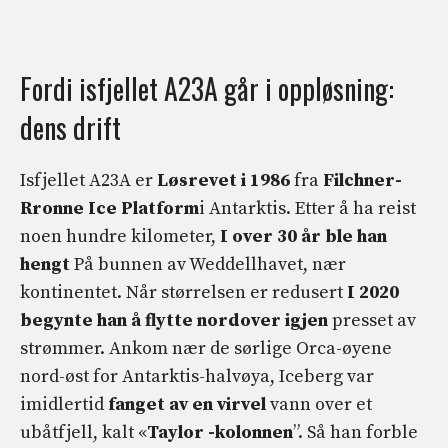
Fordi isfjellet A23A går i oppløsning:
dens drift
Isfjellet A23A er
Løsrevet i 1986
fra
Filchner-
Rronne Ice Platform
i Antarktis. Etter å ha reist
noen hundre kilometer,
I over 30 år ble han
hengt
På bunnen av Weddellhavet, nær
kontinentet. Når størrelsen er redusert
I 2020
begynte han å flytte nordover igjen
presset av
strømmer. Ankom nær de sørlige Orca-øyene
nord-øst for Antarktis-halvøya, Iceberg var
imidlertid
fanget av en virvel
vann over et
ubåtfjell, kalt «
Taylor -kolonnen
”. Så han forble