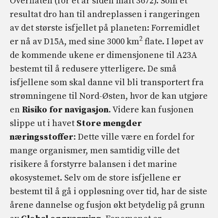
Overflaten (for et år siden målt 3672). Som et
resultat dro han til andreplassen i rangeringen
av det største isfjellet på planeten: Forremidlet
2
er nå av D15A, med sine 3000 km
flate. I løpet av
de kommende ukene er dimensjonene til A23A
bestemt til å redusere ytterligere. De små
isfjellene som skal danne vil bli transportert fra
strømningene til Nord-Østen, hvor de kan utgjøre
en
Risiko for navigasjon
. Videre kan fusjonen
slippe ut i havet
Store mengder
næringsstoffer
: Dette ville være en fordel for
mange organismer, men samtidig ville det
risikere å forstyrre balansen i det marine
økosystemet. Selv om de store isfjellene er
bestemt til å gå i oppløsning over tid, har de siste
årene dannelse og fusjon økt betydelig på grunn