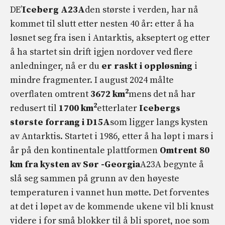
DE’
Iceberg A23A
den største i verden, har nå
kommet til slutt etter nesten 40 år: etter å ha
løsnet seg fra isen i Antarktis, akseptert og etter
å ha startet sin drift igjen nordover ved flere
anledninger, nå er du
er raskt i oppløsning
i
mindre fragmenter. I august 2024 målte
2
overflaten omtrent
3672 km
mens det nå har
2
redusert til
1700 km
etterlater
Icebergs
største forrang i D15A
som ligger langs kysten
av Antarktis. Startet i 1986, etter å ha løpt i mars i
år på den kontinentale plattformen
Omtrent 80
km fra kysten av Sør -Georgia
A23A begynte å
slå seg sammen på grunn av den høyeste
temperaturen i vannet hun møtte. Det forventes
at det i løpet av de kommende ukene vil bli knust
videre i for små blokker til å bli sporet, noe som