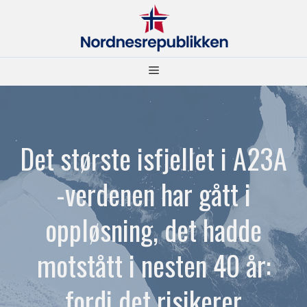
Hopp
til
innhold
Meny
Det største isfjellet i A23A
-verdenen har gått i
oppløsning, det hadde
motstått i nesten 40 år:
fordi det risikerer