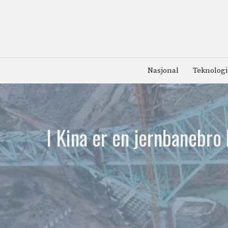
Hopp
til
innhold
Nasjonal
Teknologi
I Kina er en jernbanebro