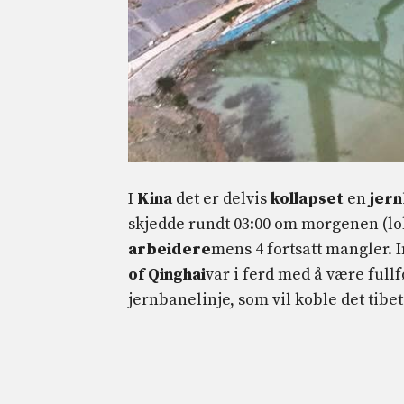
I
Kina
det er delvis
kollapset
en
jer
skjedde rundt 03:00 om morgenen (loka
arbeidere
mens 4 fortsatt mangler. 
of Qinghai
var i ferd med å være full
jernbanelinje, som vil koble det tib