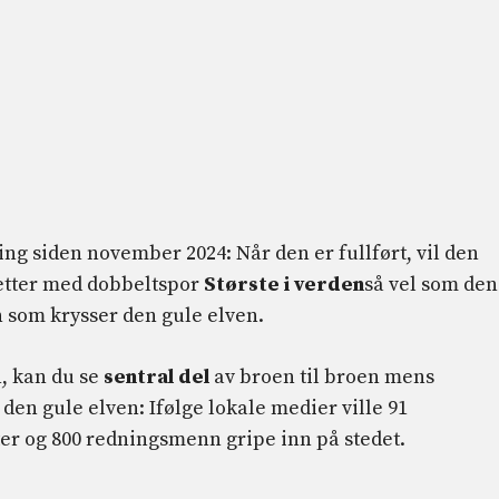
ng siden november 2024: Når den er fullført, vil den
etter med dobbeltspor
Største i verden
så vel som den
 som krysser den gule elven.
n, kan du se
sentral del
av broen til broen mens
i den gule elven: Ifølge lokale medier ville 91
pter og 800 redningsmenn gripe inn på stedet.