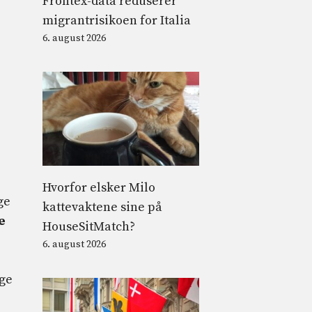
Frontex-data reduserer
migrantrisikoen for Italia
6. august 2026
Hvorfor elsker Milo
ge
kattevaktene sine på
e
HouseSitMatch?
6. august 2026
gge