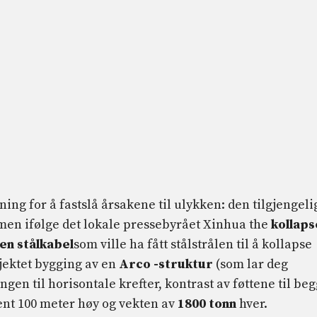
ning for å fastslå årsakene til ulykken: den tilgjengeli
en ifølge det lokale pressebyrået Xinhua the
kollaps
en stålkabel
som ville ha fått stålstrålen til å kollapse
jektet bygging av en
Arco -struktur
(som lar deg
gen til horisontale krefter, kontrast av føttene til be
nt 100 meter høy og vekten av
1800 tonn
hver.