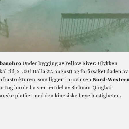
nbanebro
Under bygging av Yellow River: Ulykken
l tid, 21.00 i Italia 22. august) og forårsaket døden av
Infrastrukturen, som ligger i provinsen
Nord-Wester
ført og burde ha vært en del av Sichuan-Qinghai
etanske platået med den kinesiske høye hastigheten.