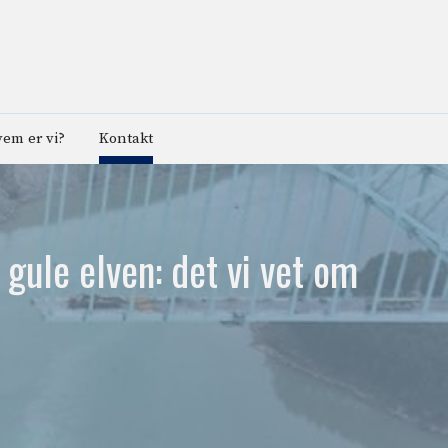
em er vi?
Kontakt
gule elven: det vi vet om