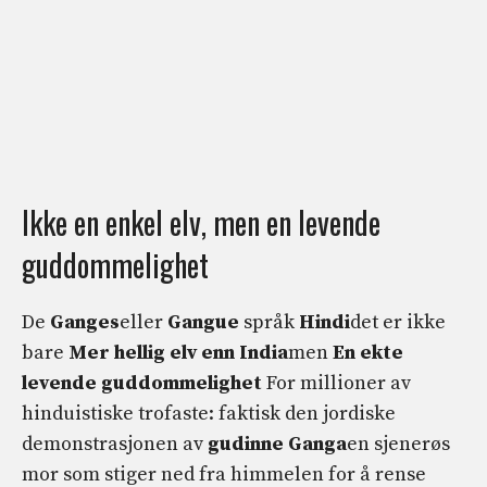
Ikke en enkel elv, men en levende
guddommelighet
De
Ganges
eller
Gangue
språk
Hindi
det er ikke
bare
Mer hellig elv enn India
men
En ekte
levende guddommelighet
For millioner av
hinduistiske trofaste: faktisk den jordiske
demonstrasjonen av
gudinne Ganga
en sjenerøs
mor som stiger ned fra himmelen for å rense