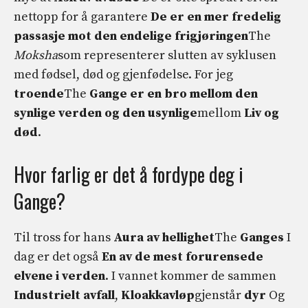
nettopp for å garantere
De er en mer fredelig
passasje mot den endelige frigjøringen
The
Moksha
som representerer slutten av syklusen
med fødsel, død og gjenfødelse. For jeg
troende
The
Gange er en bro mellom den
synlige verden og den usynlige
mellom
Liv og
død
.
Hvor farlig er det å fordype deg i
Gange?
Til tross for hans
Aura av hellighet
The
Ganges
I
dag er det også
En av de mest forurensede
elvene i verden
. I vannet kommer de sammen
Industrielt avfall
,
Kloakkavløp
gjenstår
dyr
Og