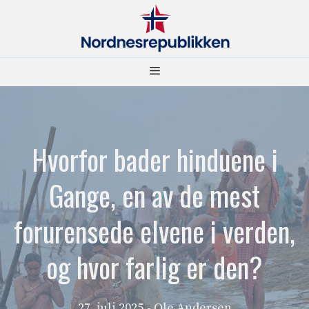
Hopp
til
innhold
Meny
Hvorfor bader hinduene i
Gange, en av de mest
forurensede elvene i verden,
og hvor farlig er den?
27. juli 2025
- Ole Andersen