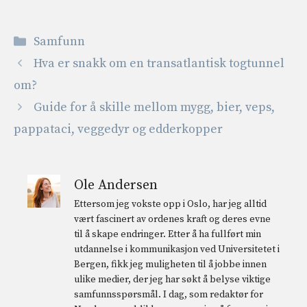
Kategorier
Samfunn
Hva er snakk om en transatlantisk togtunnel
om?
Guide for å skille mellom mygg, bier, veps,
pappataci, veggedyr og edderkopper
Ole Andersen
Ettersom jeg vokste opp i Oslo, har jeg alltid
vært fascinert av ordenes kraft og deres evne
til å skape endringer. Etter å ha fullført min
utdannelse i kommunikasjon ved Universitetet i
Bergen, fikk jeg muligheten til å jobbe innen
ulike medier, der jeg har søkt å belyse viktige
samfunnsspørsmål. I dag, som redaktør for