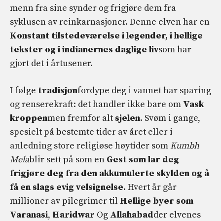
menn fra sine synder og frigjøre dem fra
syklusen av reinkarnasjoner. Denne elven har en
Konstant tilstedeværelse i legender, i hellige
tekster og i indianernes daglige liv
som har
gjort det i årtusener.
I følge
tradisjon
fordype deg i vannet har sparing
og renserekraft: det handler ikke bare om
Vask
kroppen
men fremfor alt
sjelen
. Svøm i gange,
spesielt på bestemte tider av året eller i
anledning store religiøse høytider som
Kumbh
Mela
blir sett på som en
Gest som lar deg
frigjøre deg fra den akkumulerte skylden og å
få en slags evig velsignelse.
Hvert år går
millioner av pilegrimer til
Hellige byer som
Varanasi
,
Haridwar
Og
Allahabad
der elvenes