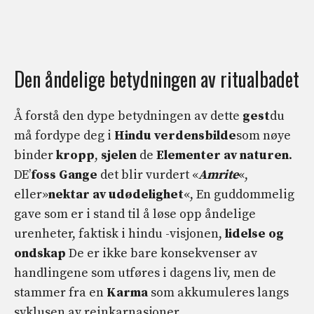
Den åndelige betydningen av ritualbadet
Å forstå den dype betydningen av dette
gest
du
må fordype deg i
Hindu verdensbilde
som nøye
binder
kropp
,
sjelen
de
Elementer av naturen
.
DE’
foss
Gange
det blir vurdert «
Amrite
«,
eller»
nektar av udødelighet
«, En guddommelig
gave som er i stand til å løse opp åndelige
urenheter, faktisk i hindu -visjonen,
lidelse og
ondskap
De er ikke bare konsekvenser av
handlingene som utføres i dagens liv, men de
stammer fra en
Karma
som akkumuleres langs
syklusen av reinkarnasjoner.