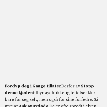
Fordyp deg i Gange tillater
Derfor av
Stopp
denne kjeden
tilbyr øyeblikkelig lettelse ikke
bare for seg selv, men også for sine forfedre. Så
mye at
Ask av avdøde
De er ofte spredt i elven