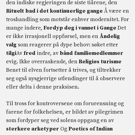
den indiske regjeringen de siste tiårene, den
Rituelt bad i det kontinuerlige gange
Å være en
troshandling som motstår enhver modernitet. For
mange indere,
Fordyp deg i vannet i Gange
Det
er ikke irrasjonell oppførsel, men en
Åndelig
valg
som reagerer på dype behov: søket etter
tilgi
Av
fred
indre, av
bånd
familiemedlemmer
evig. Ikke overraskende, den
Religiøs turisme
Benet til elven fortsetter å trives, og tiltrekker
seg også nysgjerrige utlendinger til å observere
eller delta i denne praksisen.
Til tross for kontroversene om forurensning og
farene for folkehelsen, er bildet av pilegrimen
som fordyper seg ved solens oppgang en av
sterkere arketyper
Og
Poetics of Indian