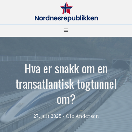
Hopp
til
innhold
Meny
Hva er snakk om en
transatlantisk togtunnel
om?
27. juli 2025
- Ole Andersen