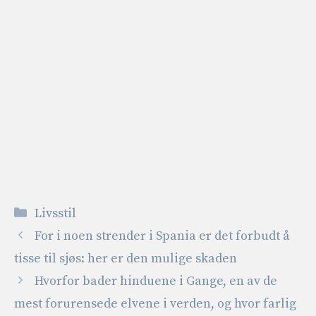
Kategorier
Livsstil
For i noen strender i Spania er det forbudt å
tisse til sjøs: her er den mulige skaden
Hvorfor bader hinduene i Gange, en av de
mest forurensede elvene i verden, og hvor farlig