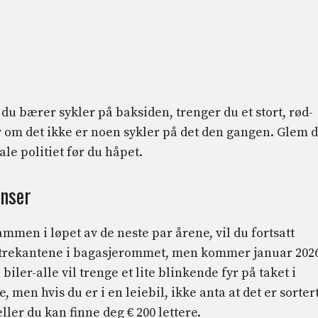
 du bærer sykler på baksiden, trenger du et stort, rød-
lv om det ikke er noen sykler på det den gangen. Glem d
le politiet før du håpet.
enser
ammen i løpet av de neste par årene, vil du fortsatt
lstrekantene i bagasjerommet, men kommer januar 202
iler-alle vil trenge et lite blinkende fyr på taket i
, men hvis du er i en leiebil, ikke anta at det er sortert
eller du kan finne deg € 200 lettere.