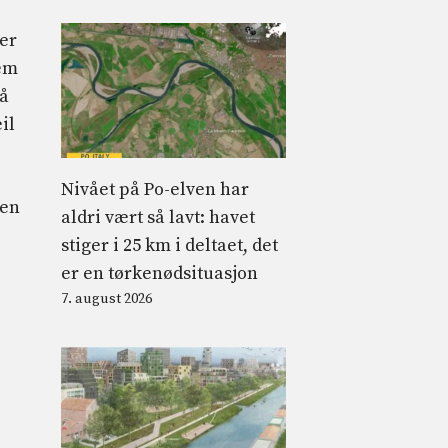
ker
dem
få
il
Nivået på Po-elven har
den
aldri vært så lavt: havet
stiger i 25 km i deltaet, det
er en tørkenødsituasjon
7. august 2026