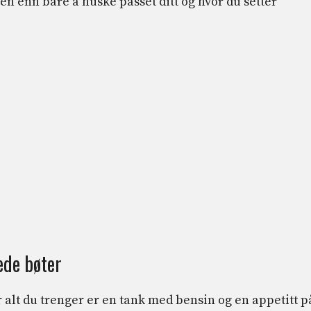
sen enn bare å huske passet ditt og hvor du setter
tede bøter
or alt du trenger er en tank med bensin og en appetitt p