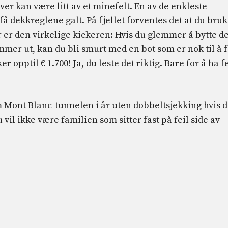
over kan være litt av et minefelt. En av de enkleste
å dekkreglene galt. På fjellet forventes det at du bru
r er den virkelige kickeren: Hvis du glemmer å bytte 
mer ut, kan du bli smurt med en bot som er nok til å 
r opptil € 1.700! Ja, du leste det riktig. Bare for å ha fe
 Mont Blanc-tunnelen i år uten dobbeltsjekking hvis 
 vil ikke være familien som sitter fast på feil side av