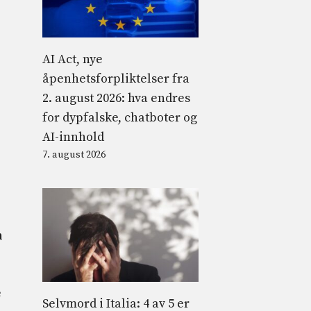
AI Act, nye
åpenhetsforpliktelser fra
2. august 2026: hva endres
for dypfalske, chatboter og
AI-innhold
7. august 2026
n
e
Selvmord i Italia: 4 av 5 er