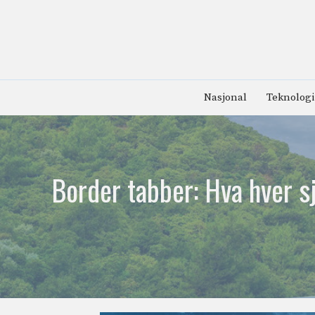
Hopp
til
innhold
Nasjonal
Teknologi
Border tabber: Hva hver sj