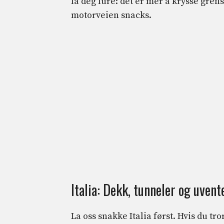
la deg lure: det er mer å krysse gren
motorveien snacks.
Italia: Dekk, tunneler og uven
La oss snakke Italia først. Hvis du tr