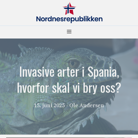
Hopp
til
innhold
Meny
Invasive arter i Spania,
hvorfor skal vi bry oss?
15. juni 2025
- Ole Andersen