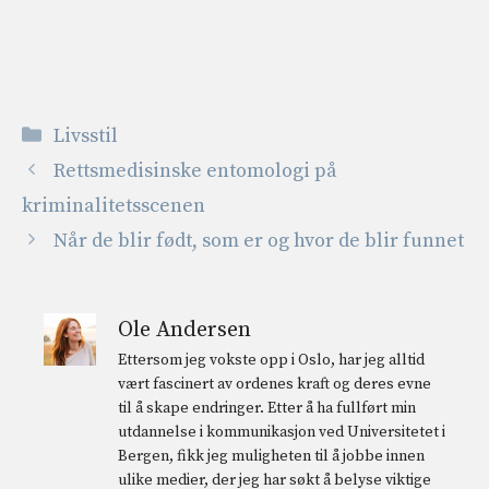
Kategorier
Livsstil
Rettsmedisinske entomologi på
kriminalitetsscenen
Når de blir født, som er og hvor de blir funnet
Ole Andersen
Ettersom jeg vokste opp i Oslo, har jeg alltid
vært fascinert av ordenes kraft og deres evne
til å skape endringer. Etter å ha fullført min
utdannelse i kommunikasjon ved Universitetet i
Bergen, fikk jeg muligheten til å jobbe innen
ulike medier, der jeg har søkt å belyse viktige