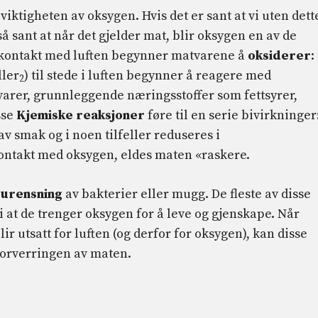
 viktigheten av oksygen. Hvis det er sant at vi uten dett
å sant at når det gjelder mat, blir oksygen en av de
 I kontakt med luften begynner matvarene å
oksiderer
:
ller
) til stede i luften begynner å reagere med
2
tvarer, grunnleggende næringsstoffer som fettsyrer,
sse
Kjemiske reaksjoner
føre til en serie bivirkninger
av smak og i noen tilfeller reduseres i
 kontakt med oksygen, eldes maten «raskere.
rurensning
av bakterier eller mugg. De fleste av disse
si at de trenger oksygen for å leve og gjenskape. Når
r utsatt for luften (og derfor for oksygen), kan disse
forverringen av maten.