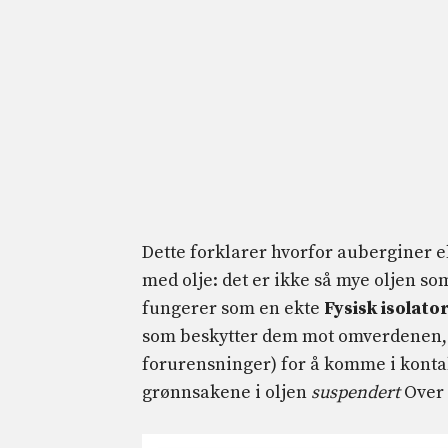
Dette forklarer hvorfor auberginer el
med olje: det er ikke så mye oljen s
fungerer som en ekte
Fysisk isolato
som beskytter dem mot omverdenen, o
forurensninger) for å komme i kontak
grønnsakene i oljen
suspendert
Over t