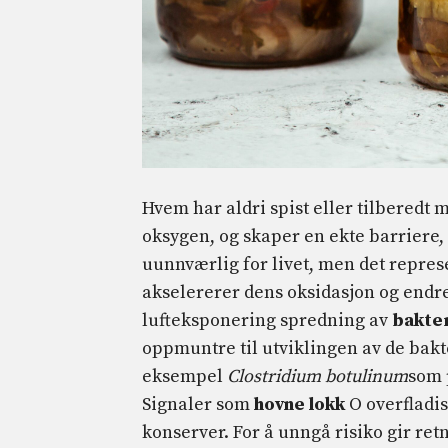
Hvem har aldri spist eller tilberedt 
oksygen, og skaper en ekte barriere,
uunnværlig for livet, men det repres
akselererer dens oksidasjon og endr
lufteksponering spredning av
bakte
oppmuntre til utviklingen av de bakt
eksempel
Clostridium botulinum
som 
Signaler som
hovne lokk
O overfladis
konserver. For å unngå risiko gir retn