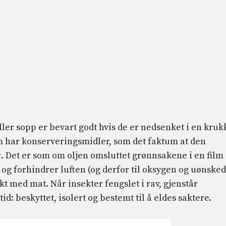
ler sopp er bevart godt hvis de er nedsenket i en kruk
om har konserveringsmidler, som det faktum at den
r
. Det er som om oljen omsluttet grønnsakene i en film
g forhindrer luften (og derfor til oksygen og uønske
t med mat. Når insekter fengslet i rav, gjenstår
id: beskyttet, isolert og bestemt til å eldes saktere.