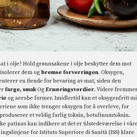
mat i olje? Hold grønnsakene i olje beskytter dem mot
 isolerer dem og
bremse forverringen
. Oksygen,
enterer en fiende for bevaring av mat, siden den
er
farge, smak
Og
Ernæringsverdier
. Videre fremme
rie
og aerobe former. Imidlertid kan et oksygenfritt mi
eriene som ikke trenger oksygen for å overleve, for
produserer et veldig farlig toksin, botulinumtoksin.
ke patinas kan indikere at det er tilstedeværelse i vår
ingslinjene for Istituto Superiore di Sanità (ISS) klare