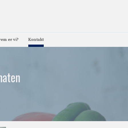
em er vi?
Kontakt
maten