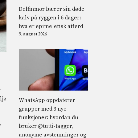
Delfinmor bærer sin døde
kalv på ryggen i 6 dager:
hva er epimeletisk atferd
9. august 2026
r
ljø
WhatsApp oppdaterer
grupper med 3 nye
funksjoner: hvordan du
e
bruker @tutti-tagger,
anonyme avstemninger og