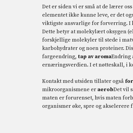
Det er siden vi er små at de lærer oss
elementet ikke kunne leve, er det ogs
viktigste ansvarlige for forverring.
Dette betyr at molekylært oksygen (e
forskjellige molekyler til stede i ma
karbohydrater og noen proteiner. Di
fargeendring,
tap av aroma
Endring 
ernæringsverdien. I et nøtteskall, i
Kontakt med utsiden tillater også
fo
mikroorganismene er
aerob
Det vil 
maten er forurenset, hvis maten forbli
organismer øke, spre og akselerere 