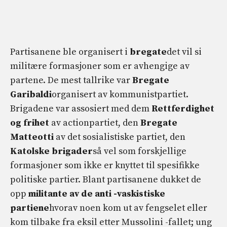
Partisanene ble organisert i
bregate
det vil si
militære formasjoner som er avhengige av
partene. De mest tallrike var
Bregate
Garibaldi
organisert av kommunistpartiet.
Brigadene var assosiert med dem
Rettferdighet
og frihet
av actionpartiet, den
Bregate
Matteotti
av det sosialistiske partiet, den
Katolske brigader
så vel som forskjellige
formasjoner som ikke er knyttet til spesifikke
politiske partier. Blant partisanene dukket de
opp
militante av de anti -vaskistiske
partiene
hvorav noen kom ut av fengselet eller
kom tilbake fra eksil etter Mussolini -fallet; ung