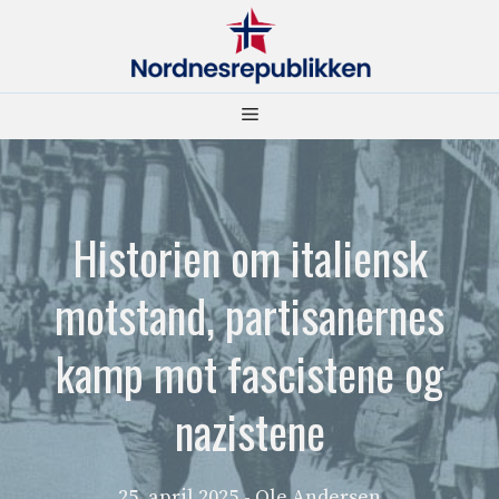
Hopp
til
innhold
Meny
Historien om italiensk
motstand, partisanernes
kamp mot fascistene og
nazistene
25. april 2025
- Ole Andersen