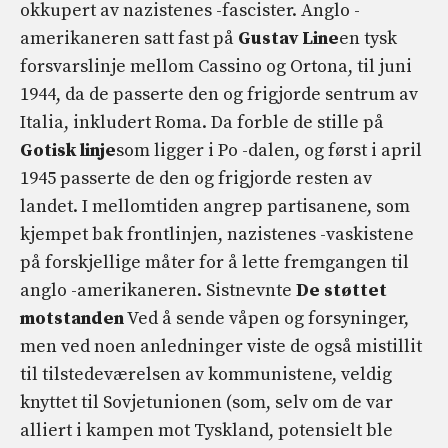
okkupert av nazistenes -fascister. Anglo -
amerikaneren satt fast på
Gustav Line
en tysk
forsvarslinje mellom Cassino og Ortona, til juni
1944, da de passerte den og frigjorde sentrum av
Italia, inkludert Roma. Da forble de stille på
Gotisk linje
som ligger i Po -dalen, og først i april
1945 passerte de den og frigjorde resten av
landet. I mellomtiden angrep partisanene, som
kjempet bak frontlinjen, nazistenes -vaskistene
på forskjellige måter for å lette fremgangen til
anglo -amerikaneren. Sistnevnte
De støttet
motstanden
Ved å sende våpen og forsyninger,
men ved noen anledninger viste de også mistillit
til tilstedeværelsen av kommunistene, veldig
knyttet til Sovjetunionen (som, selv om de var
alliert i kampen mot Tyskland, potensielt ble