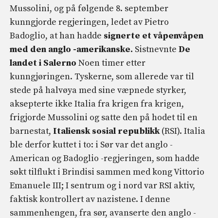
Mussolini, og på følgende 8. september
kunngjorde regjeringen, ledet av Pietro
Badoglio, at han hadde
signerte et våpenvåpen
med den anglo -amerikanske.
Sistnevnte
De
landet i Salerno
Noen timer etter
kunngjøringen. Tyskerne, som allerede var til
stede på halvøya med sine væpnede styrker,
aksepterte ikke Italia fra krigen fra krigen,
frigjorde Mussolini og satte den på hodet til en
barnestat,
Italiensk sosial republikk
(RSI). Italia
ble derfor kuttet i to: i Sør var det anglo -
American og Badoglio -regjeringen, som hadde
søkt tilflukt i Brindisi sammen med kong Vittorio
Emanuele III; I sentrum og i nord var RSI aktiv,
faktisk kontrollert av nazistene. I denne
sammenhengen, fra sør, avanserte den anglo -