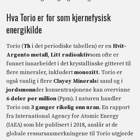
Hva Torio er for som kjernefysisk
energikilde
Torio (
Th
i det periodiske tabellen) er en
Hvit-
Argento metall
,
Litt radioaktiv
som ofte er
funnet innarbeidet i det krystallinske gitteret til
flere mineraler, inkludert
monozitt
. Torio er
også vanlig i flere
Clayey Minerals
i sand og i
jordsmonn
der konsentrasjonene kan overvinne
6 deler per million
(Ppm). I naturen handler
Torio om
3 ganger rikelig enn uran
. En rapport
fra International Agency for Atomic Energy
(IAEA) som ble publisert i 2018, anslår at de
globale ressursanmerkningene til Torio utgjorde