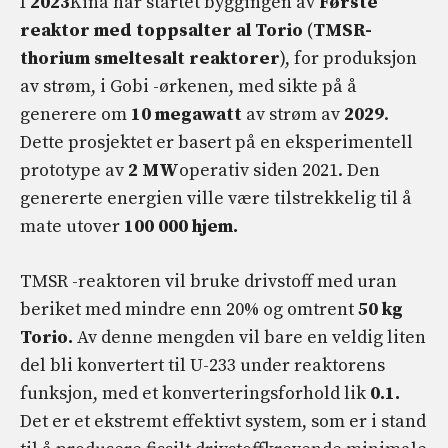
I
2023
Kina har startet byggingen av
Første
reaktor med toppsalter al Torio
(
TMSR-
thorium smeltesalt reaktorer
), for produksjon
av strøm, i Gobi -ørkenen, med sikte på å
generere om
10 megawatt
av strøm av
2029
.
Dette prosjektet er basert på en eksperimentell
prototype av
2 MW
operativ siden 2021. Den
genererte energien ville være tilstrekkelig til å
mate utover
100 000 hjem.
TMSR -reaktoren vil bruke drivstoff med uran
beriket med mindre enn 20% og omtrent
50 kg
Torio.
Av denne mengden vil bare en veldig liten
del bli konvertert til U-233 under reaktorens
funksjon, med et konverteringsforhold lik
0.1.
Det er et ekstremt effektivt system, som er i stand