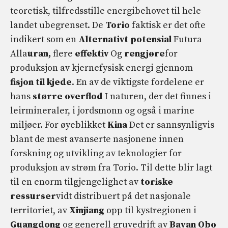
teoretisk, tilfredsstille energibehovet til hele
landet ubegrenset. De
Torio
faktisk er det ofte
indikert som en
Alternativt potensial
Futura
Alla
uran,
flere
effektiv
Og
rengjøre
for
produksjon av kjernefysisk energi gjennom
fisjon
til
kjede
. En av de viktigste fordelene er
hans
større overflod
I naturen, der det finnes i
leirmineraler, i jordsmonn og også i marine
miljøer. For øyeblikket
Kina
Det er sannsynligvis
blant de mest avanserte nasjonene innen
forskning og utvikling av teknologier for
produksjon av strøm fra Torio. Til dette blir lagt
til en enorm tilgjengelighet av
toriske
ressurser
vidt distribuert på det nasjonale
territoriet, av
Xinjiang
opp til kystregionen i
Guangdong
og generell gruvedrift av
Bayan Obo