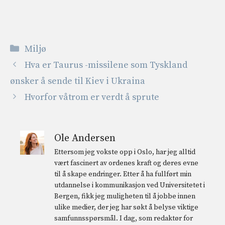
Kategorier
Miljø
Hva er Taurus -missilene som Tyskland
ønsker å sende til Kiev i Ukraina
Hvorfor våtrom er verdt å sprute
Ole Andersen
Ettersom jeg vokste opp i Oslo, har jeg alltid
vært fascinert av ordenes kraft og deres evne
til å skape endringer. Etter å ha fullført min
utdannelse i kommunikasjon ved Universitetet i
Bergen, fikk jeg muligheten til å jobbe innen
ulike medier, der jeg har søkt å belyse viktige
samfunnsspørsmål. I dag, som redaktør for