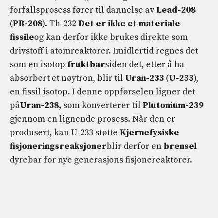
forfallsprosess fører til dannelse av
Lead-208
(
PB-208
). Th-232
Det er ikke et materiale
fissile
og kan derfor ikke brukes direkte som
drivstoff i atomreaktorer. Imidlertid regnes det
som en isotop
fruktbar
siden det, etter å ha
absorbert et nøytron, blir til
Uran-233
(
U-233
),
en fissil isotop. I denne oppførselen ligner det
på
Uran-238,
som konverterer til
Plutonium-239
gjennom en lignende prosess. Når den er
produsert, kan U-233 støtte
Kjernefysiske
fisjoneringsreaksjoner
blir derfor en
brensel
dyrebar for nye generasjons fisjonereaktorer.