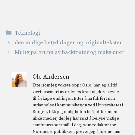
Kategorier
Teknologi
den mulige betydningen og originalteksten
Mulig på grunn av backfruter og reaksjoner
Ole Andersen
Ettersom jeg vokste opp i Oslo, har jeg alltid
vært fascinert av ordenes kraft og deres evne
til å skape endringer. Etter å ha fullført min
utdannelse i kommunikasjon ved Universitetet i
Bergen, fikk jeg muligheten til å jobbe innen
ulike medier, der jeg har søkt å belyse viktige
samfunnsspørsmål. I dag, som redaktør for
Nordnesrepublikken, prøver jeg å forene min