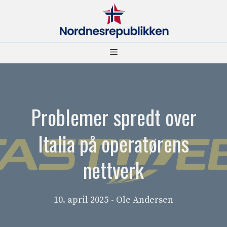
Hopp
til
innhold
Meny
Problemer spredt over
Italia på operatørens
nettverk
10. april 2025
- Ole Andersen