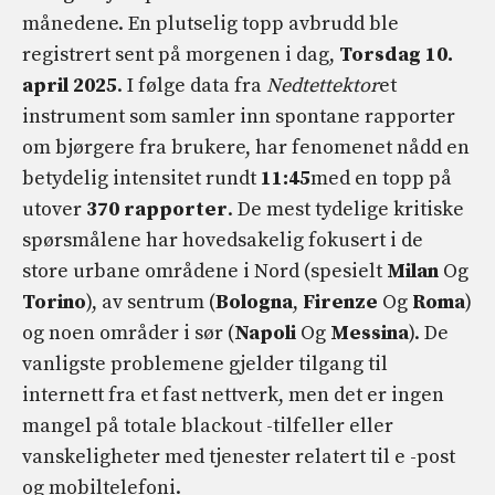
månedene. En plutselig topp avbrudd ble
registrert sent på morgenen i dag,
Torsdag 10.
april 2025
. I følge data fra
Nedtettektor
et
instrument som samler inn spontane rapporter
om bjørgere fra brukere, har fenomenet nådd en
betydelig intensitet rundt
11:45
med en topp på
utover
370 rapporter
. De mest tydelige kritiske
spørsmålene har hovedsakelig fokusert i de
store urbane områdene i Nord (spesielt
Milan
Og
Torino
), av sentrum (
Bologna
,
Firenze
Og
Roma
)
og noen områder i sør (
Napoli
Og
Messina
). De
vanligste problemene gjelder tilgang til
internett fra et fast nettverk, men det er ingen
mangel på totale blackout -tilfeller eller
vanskeligheter med tjenester relatert til e -post
og mobiltelefoni.