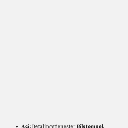
Aci:
Betalingstjenester
Bilstempel,