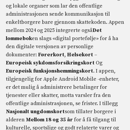
og lokale organer som lar den offentlige
administrasjonen sende kommunikasjon til
enkeltborgere bare gjennom skattekoden. Appen
mellom 2024 og 2025 integrerte også
Det
lommebok
en slags «digital portefølje» for å ha
den digitale versjonen av personlige
dokumenter:
Førerkort
,
Helsekort
–
Europeisk sykdomsforsikringskort
Og
Europeisk funksjonshemmingskort
. I appen,
tilgjengelig for Apple Android Mobile -enheter,
er det mulig å administrere betalinger for
tjenester eller skatter, motta varsler fra den
offentlige administrasjonen, se frister. I tillegg
Nasjonalt ungdomskort
som tillater borgere i
alderen
Mellom 18 og 35 år
for å få tilgang til
kulturelle, sportslige og godt relaterte varer og