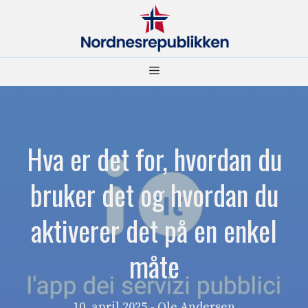
Hopp
til
innhold
Meny
Hva er det for, hvordan du
bruker det og hvordan du
aktiverer det på en enkel
måte
10. april 2025
- Ole Andersen