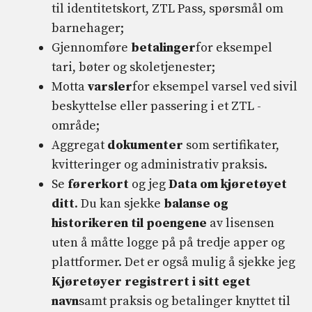
til identitetskort, ZTL Pass, spørsmål om
barnehager;
Gjennomføre
betalinger
for eksempel
tari, bøter og skoletjenester;
Motta
varsler
for eksempel varsel ved sivil
beskyttelse eller passering i et ZTL -
område;
Aggregat
dokumenter
som sertifikater,
kvitteringer og administrativ praksis.
Se
førerkort
og jeg
Data om kjøretøyet
ditt
. Du kan sjekke
balanse og
historikeren til poengene
av lisensen
uten å måtte logge på på tredje apper og
plattformer. Det er også mulig å sjekke jeg
Kjøretøyer registrert i sitt eget
navn
samt praksis og betalinger knyttet til