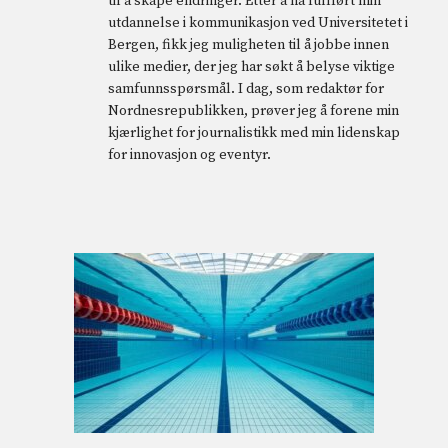
til å skape endringer. Etter å ha fullført min
utdannelse i kommunikasjon ved Universitetet i
Bergen, fikk jeg muligheten til å jobbe innen
ulike medier, der jeg har søkt å belyse viktige
samfunnsspørsmål. I dag, som redaktør for
Nordnesrepublikken, prøver jeg å forene min
kjærlighet for journalistikk med min lidenskap
for innovasjon og eventyr.