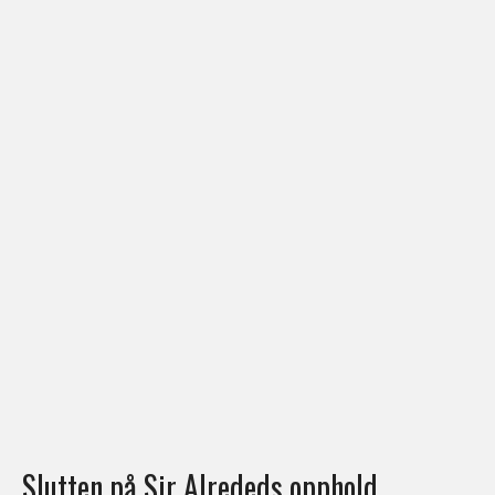
Slutten på Sir Alrededs opphold