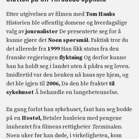
Etter utgivelsen av filmen med
Tom Hanks
Historien ble offentlig domene og hverdagslige
valg av
journalister
De presenterte seg for å
kunne gjøre det
Noen spørsmål
. Faktisk tror du
det allerede fra
1999
Han fikk status fra den
franske regjeringen
flyktning
Og derfor kunne
han ha holdt seg i landet uten å pådra seg loven.
Imidlertid var den benken nå hans nye hjem, og
det ble igjen til
2006,
Da den ble fraktet
til
sykehuset
Å behandle en lungebetennelse.
En gang forlot han sykehuset, fant han seg bodde
på en
Hostel,
Betaler husleien med pengene
innhentet fra filmens rettigheter
Terminalen
.
Noen uker før han døde, i virkeligheten, kom