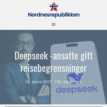
Hopp
til
innhold
Meny
Deepseek -ansatte gitt
reisebegrensninger
16. mars 2025
- Ole Andersen