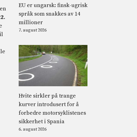
EU er ungarsk: finsk-ugrisk
ten
språk som snakkes av 14
22
.
millioner
e
7. august 2026
il
le
Hvite sirkler på trange
kurver introdusert for å
forbedre motorsyklistenes
sikkerhet i Spania
6. august 2026