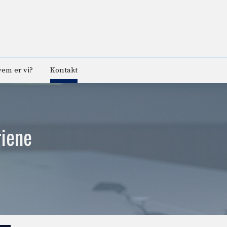
em er vi?
Kontakt
riene