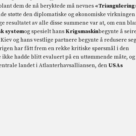
» (blant dem de nå beryktede må nevnes
«Triangulering
ende støtte den diplomatiske og økonomiske virkningen
ige resultatet av alle disse summene var at, om enn bla
sk system
og spesielt hans
Krigsmaskin
begynte å seir
l Kiev og hans vestlige partnere begynte å redusere se
krigen har fått frem en rekke kritiske spørsmål i den
e ikke hadde blitt evaluert på en uttømmende måte, og
entrale landet i Atlanterhavsalliansen, den
USAs