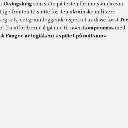
en
Utslagskrig
som satte på testen for motstands evne
lige fronten til støtte for den ukrainske militære
seg selv, det grunnleggende aspektet av disse først
Tr
et fra utfordrerne å gå ned til noen
kompromiss
med
isk
Fanger av logikken i «spillet på null sum»
.