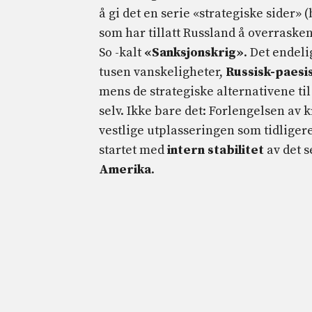
å gi det en serie «strategiske sider
som har tillatt Russland å overrask
So -kalt
«Sanksjonskrig»
. Det endel
tusen vanskeligheter,
Russisk-paesi
mens de strategiske alternativene ti
selv. Ikke bare det: Forlengelsen av 
vestlige utplasseringen som tidliger
startet med
intern stabilitet
av det s
Amerika
.