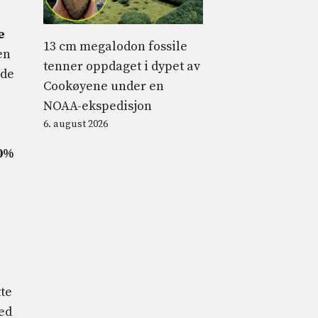
e
13 cm megalodon fossile
en
tenner oppdaget i dypet av
 de
Cookøyene under en
NOAA-ekspedisjon
6. august 2026
0%
tte
ed