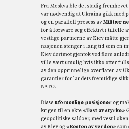
Fra Moskva ble det stadig fremhevet a
var nødvendig at Ukraina gikk med p
og en parallell prosess av
Militær n
for å forsvare seg effektivt i tilfell
vestlige partnerne av Kiev måtte gj
nasjonen stenger i lang tid som en in
Kiev derimot gjentok ved flere anle
ville vært umulig hvis ikke etter full
av den opprinnelige overflaten av Uk
garantier for landets fremtidige sikk
NATO.
Disse
uforsonlige posisjoner
og mak
krigen til en ekte
«Test av styrke»
G
geopolitiske saldoer, med vest i økend
av Kiev og
«Resten av verden»
som 