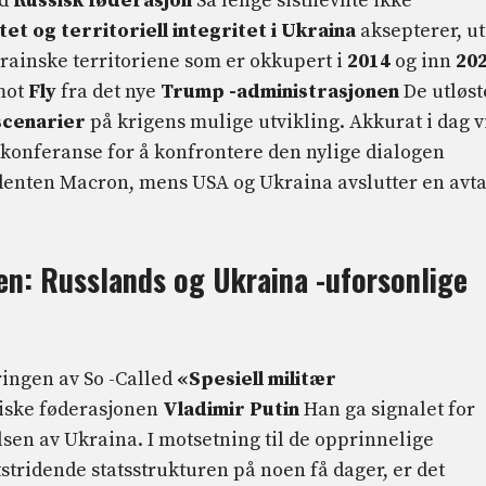
ed
Russisk føderasjon
Så lenge sistnevnte ikke
et og territoriell integritet i Ukraina
aksepterer, u
krainske territoriene som er okkupert i
2014
og inn
20
mot
Fly
fra det nye
Trump -administrasjonen
De utløst
scenarier
på krigens mulige utvikling. Akkurat i dag v
okonferanse for å konfrontere den nylige dialogen
enten Macron, mens USA og Ukraina avslutter en avta
gen: Russlands og Ukraina -uforsonlige
ngen av So -Called
«Spesiell militær
siske føderasjonen
Vladimir Putin
Han ga signalet for
sen av Ukraina. I motsetning til de opprinnelige
stridende statsstrukturen på noen få dager, er det