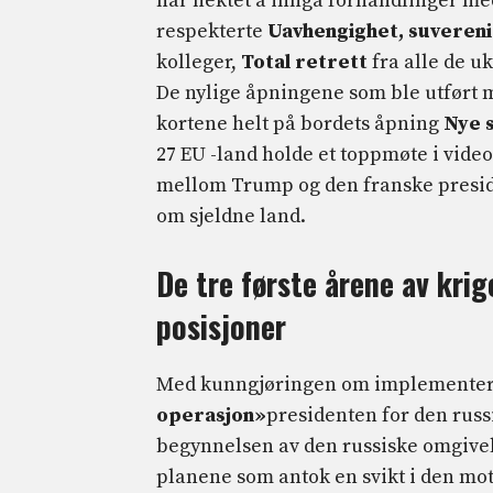
har nektet å inngå forhandlinger m
respekterte
Uavhengighet, suverenit
kolleger,
Total retrett
fra alle de u
De nylige åpningene som ble utført 
kortene helt på bordets åpning
Nye 
27 EU -land holde et toppmøte i vide
mellom Trump og den franske presid
om sjeldne land.
De tre første årene av kri
posisjoner
Med kunngjøringen om implementeri
operasjon»
presidenten for den rus
begynnelsen av den russiske omgivel
planene som antok en svikt i den mot