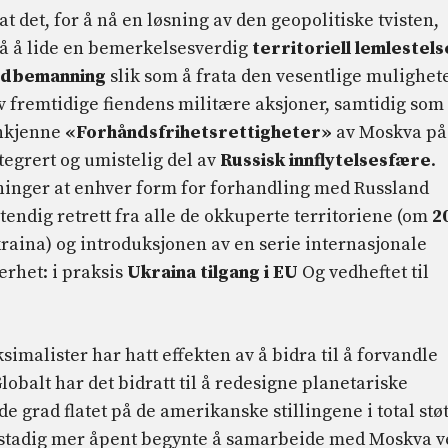
t det, for å nå en løsning av den geopolitiske tvisten,
å å lide en bemerkelsesverdig
territoriell lemlestels
edbemanning
slik som å frata den vesentlige mulighet
e av fremtidige fiendens militære aksjoner, samtidig som
enkjenne
«Forhåndsfrihetsrettigheter»
av Moskva på
tegrert og umistelig del av
Russisk innflytelsesfære
.
dninger at enhver form for forhandling med Russland
stendig retrett fra alle de okkuperte territoriene (om
2
raina) og introduksjonen av en serie internasjonale
erhet: i praksis
Ukraina tilgang i EU
Og vedheftet til
simalister har hatt effekten av å bidra til å forvandle
lobalt har det bidratt til å redesigne planetariske
e grad flatet på de amerikanske stillingene i total stø
stadig mer åpent begynte å samarbeide med Moskva v