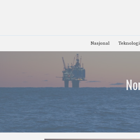
Hopp
til
innhold
Nasjonal
Teknologi
Nor