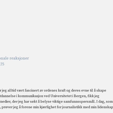
onale reaksjoner
025
 jeg alltid vært fascinert av ordenes kraft og deres evne til å skape
 utdannelse i kommunikasjon ved Universitetet i Bergen, fikk jeg
 medier, der jeg har søkt å belyse viktige samfunnsspørsmål. I dag, som
prøver jeg å forene min kjærlighet for journalistikk med min lidenska