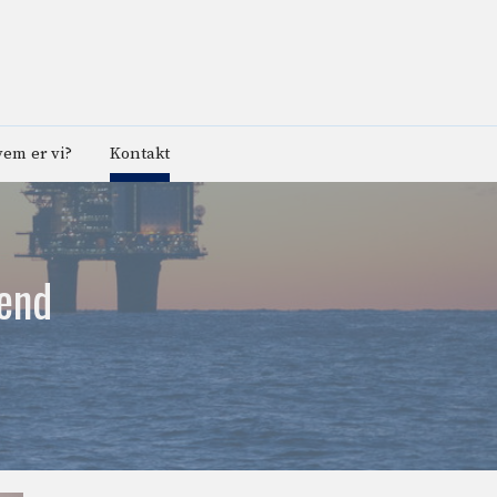
em er vi?
Kontakt
rend