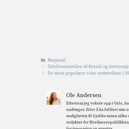
Kategorier
Nasjonal
Telefonsamtalen til Kreml og internasj
De mest populære reise nettstedene i 2
Ole Andersen
Ettersom jeg vokste opp i Oslo, har
endringer. Etter å ha fullført min
muligheten til å jobbe innen ulike
redaktør for Nordnesrepublikken, 
for innovasjon og eventyr.