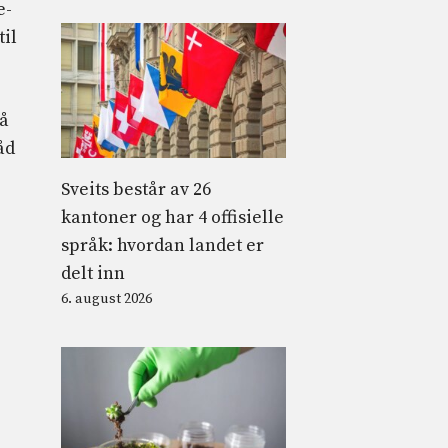
e-
til
 å
åd
Sveits består av 26
kantoner og har 4 offisielle
språk: hvordan landet er
delt inn
6. august 2026