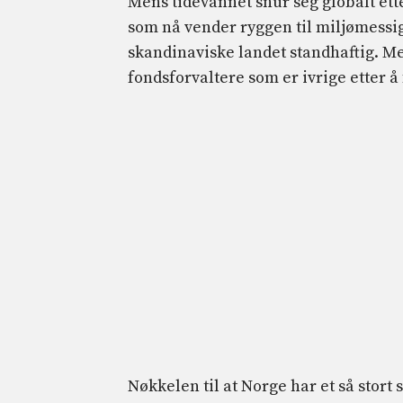
Mens tidevannet snur seg globalt e
som nå vender ryggen til miljømessige
skandinaviske landet standhaftig. Me
fondsforvaltere som er ivrige etter å
Nøkkelen til at Norge har et så stort