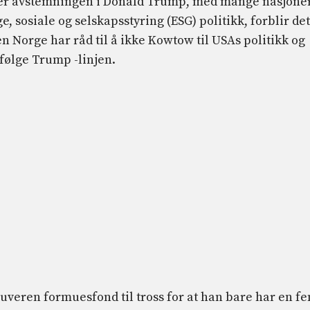
tter avstemningen i Donald Trump, med mange nasjone
, sosiale og selskapsstyring (ESG) politikk, forblir det
n Norge har råd til å ikke Kowtow til USAs politikk og
 følge Trump -linjen.
 suveren formuesfond til tross for at han bare har en f