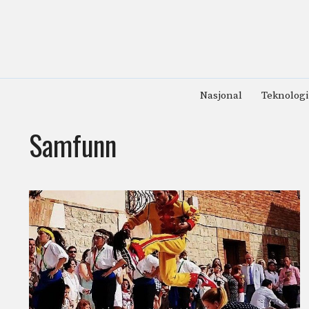
Hopp
til
innhold
Nasjonal
Teknologi
Samfunn