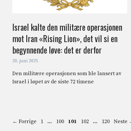
Israel kalte den militære operasjonen
mot Iran «Rising Lion», det vil si en
begynnende løve: det er derfor
20. juni 2025
Den militære operasjonen som ble lansert av
Israel i løpet av de siste 72 timene
Side
Side
Side
Side
Side
←
Forrige
1
…
100
101
102
…
120
Neste