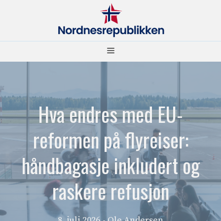
Hopp
til
innhold
Meny
Hva endres med EU-
reformen på flyreiser:
håndbagasje inkludert og
raskere refusjon
8. juli 2026
- Ole Andersen