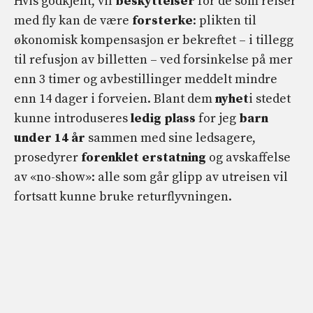
Hvis godkjent, vil
beskyttelser
for de som reiser
med fly kan de være
forsterke
: plikten til
økonomisk kompensasjon er bekreftet – i tillegg
til refusjon av billetten – ved forsinkelse på mer
enn 3 timer og avbestillinger meddelt mindre
enn 14 dager i forveien. Blant dem
nyhet
i stedet
kunne introduseres
ledig plass
for jeg
barn
under 14 år
sammen med sine ledsagere,
prosedyrer
forenklet erstatning
og avskaffelse
av «no-show»: alle som går glipp av utreisen vil
fortsatt kunne bruke returflyvningen.