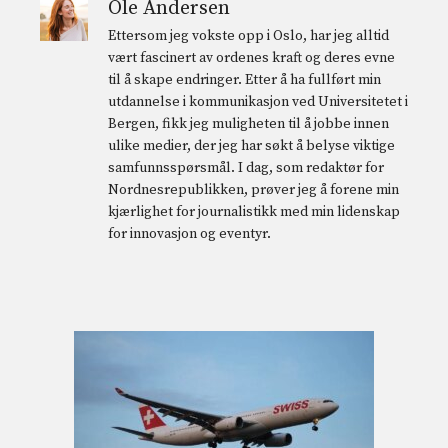
Ole Andersen
Ettersom jeg vokste opp i Oslo, har jeg alltid
vært fascinert av ordenes kraft og deres evne
til å skape endringer. Etter å ha fullført min
utdannelse i kommunikasjon ved Universitetet i
Bergen, fikk jeg muligheten til å jobbe innen
ulike medier, der jeg har søkt å belyse viktige
samfunnsspørsmål. I dag, som redaktør for
Nordnesrepublikken, prøver jeg å forene min
kjærlighet for journalistikk med min lidenskap
for innovasjon og eventyr.