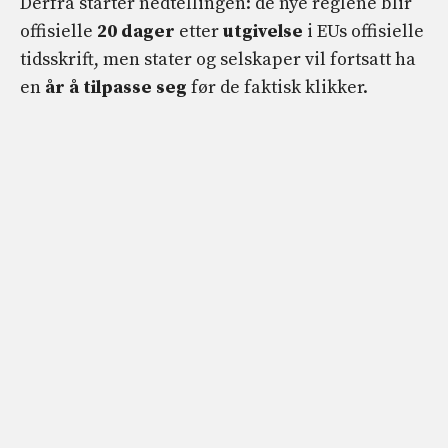
Derfra starter nedtellingen: de nye reglene blir
offisielle
20 dager
etter
utgivelse
i EUs offisielle
tidsskrift, men stater og selskaper vil fortsatt ha
en
år å tilpasse seg
før de faktisk klikker.