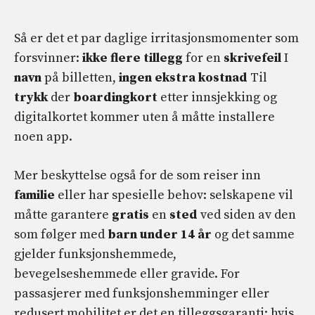
Så er det et par daglige irritasjonsmomenter som
forsvinner:
ikke flere tillegg
for en
skrivefeil
I
navn
på billetten,
ingen ekstra kostnad
Til
trykk
der
boardingkort
etter innsjekking og
digitalkortet kommer uten å måtte installere
noen app.
Mer beskyttelse også for de som reiser inn
familie
eller har spesielle behov: selskapene vil
måtte garantere
gratis
en
sted
ved siden av den
som følger med
barn under 14 år
og det samme
gjelder funksjonshemmede,
bevegelseshemmede eller gravide. For
passasjerer med funksjonshemminger eller
redusert mobilitet er det en tilleggsgaranti: hvis