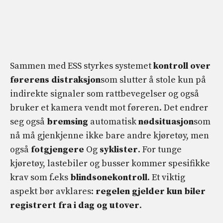
Sammen med ESS styrkes systemet
kontroll over
førerens distraksjon
som slutter å stole kun på
indirekte signaler som rattbevegelser og også
bruker et kamera vendt mot føreren. Det endrer
seg også
bremsing
automatisk
nødsituasjon
som
nå må gjenkjenne ikke bare andre kjøretøy, men
også
fotgjengere
Og
syklister
. For tunge
kjøretøy, lastebiler og busser kommer spesifikke
krav som f.eks
blindsonekontroll
. Et viktig
aspekt bør avklares:
regelen gjelder kun biler
registrert fra i dag og utover
.