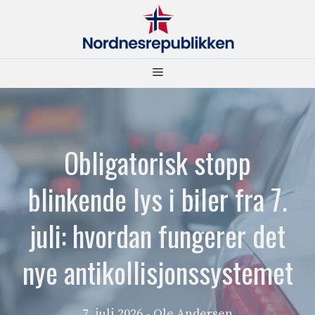
Hopp
til
innhold
Meny
Obligatorisk stopp
blinkende lys i biler fra 7.
juli: hvordan fungerer det
nye antikollisjonssystemet
7. juli 2026
- Ole Andersen