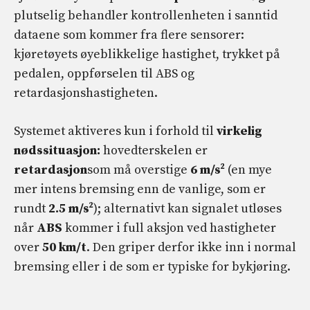
plutselig behandler kontrollenheten i sanntid
dataene som kommer fra flere sensorer:
kjøretøyets øyeblikkelige hastighet, trykket på
pedalen, oppførselen til ABS og
retardasjonshastigheten.
Systemet aktiveres kun i forhold til
virkelig
nødssituasjon:
hovedterskelen er
retardasjon
som må overstige
6 m/s²
(en mye
mer intens bremsing enn de vanlige, som er
rundt
2.5
m/s²
); alternativt kan signalet utløses
når
ABS
kommer i full aksjon ved hastigheter
over
50 km/t
. Den griper derfor ikke inn i normal
bremsing eller i de som er typiske for bykjøring.