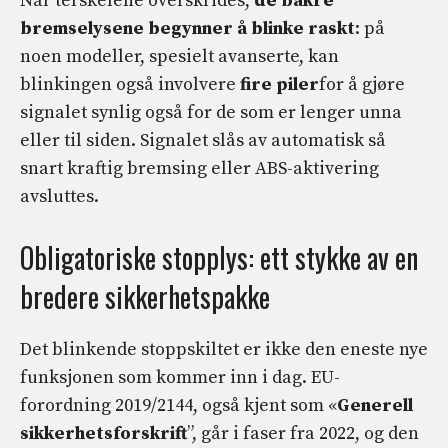
Når terskelene overskrides,
de bakre
bremselysene begynner å blinke raskt
: på
noen modeller, spesielt avanserte, kan
blinkingen også involvere
fire piler
for å gjøre
signalet synlig også for de som er lenger unna
eller til siden. Signalet slås av automatisk så
snart kraftig bremsing eller ABS-aktivering
avsluttes.
Obligatoriske stopplys: ett stykke av en
bredere sikkerhetspakke
Det blinkende stoppskiltet er ikke den eneste nye
funksjonen som kommer inn i dag. EU-
forordning 2019/2144, også kjent som «
Generell
sikkerhetsforskrift
”, går i faser fra 2022, og den