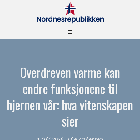
Hopp
til
innhold
Meny
Overdreven varme kan
endre funksjonene til
hjernen vår: hva vitenskapen
sier
4. juli 2026
- Ole Andersen