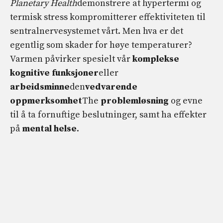
Planetary Health
demonstrere at hypertermi og
termisk stress kompromitterer effektiviteten til
sentralnervesystemet vårt. Men hva er det
egentlig som skader for høye temperaturer?
Varmen påvirker spesielt vår
komplekse
kognitive funksjoner
eller
arbeidsminne
den
vedvarende
oppmerksomhet
The
problemløsning
og evne
til å ta fornuftige beslutninger, samt ha effekter
på
mental helse
.