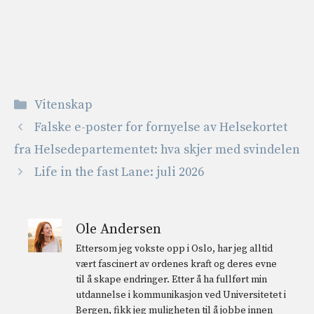
Kategorier
Vitenskap
Falske e-poster for fornyelse av Helsekortet
fra Helsedepartementet: hva skjer med svindelen
Life in the fast Lane: juli 2026
Ole Andersen
Ettersom jeg vokste opp i Oslo, har jeg alltid
vært fascinert av ordenes kraft og deres evne
til å skape endringer. Etter å ha fullført min
utdannelse i kommunikasjon ved Universitetet i
Bergen, fikk jeg muligheten til å jobbe innen