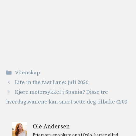
Kategorier
Vitenskap
Life in the fast Lane: juli 2026
Kjøre motorsykkel i Spania? Disse tre
hverdagsvanene kan snart sette deg tilbake €200
Ole Andersen
Ettersom jeg vokste opp i Oslo, har jeg alltid