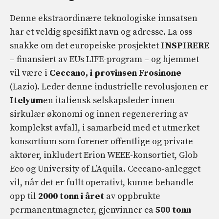
Denne ekstraordinære teknologiske innsatsen
har et veldig spesifikt navn og adresse. La oss
snakke om det europeiske prosjektet
INSPIRERE
– finansiert av EUs LIFE-program – og hjemmet
vil være i
Ceccano, i provinsen Frosinone
(Lazio). Leder denne industrielle revolusjonen er
Itelyum
en italiensk selskapsleder innen
sirkulær økonomi og innen regenerering av
komplekst avfall, i samarbeid med et utmerket
konsortium som forener offentlige og private
aktører, inkludert Erion WEEE-konsortiet, Glob
Eco og University of L’Aquila. Ceccano-anlegget
vil, når det er fullt operativt, kunne behandle
opp til
2000 tonn i året
av oppbrukte
permanentmagneter, gjenvinner ca
500 tonn