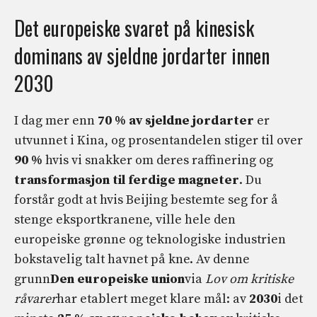
Det europeiske svaret på kinesisk
dominans av sjeldne jordarter innen
2030
I dag mer enn
70 % av sjeldne jordarter
er
utvunnet i Kina, og prosentandelen stiger til over
90 %
hvis vi snakker om deres raffinering og
transformasjon til ferdige magneter
. Du
forstår godt at hvis Beijing bestemte seg for å
stenge eksportkranene, ville hele den
europeiske grønne og teknologiske industrien
bokstavelig talt havnet på kne. Av denne
grunn
Den europeiske union
via
Lov om kritiske
råvarer
har etablert meget klare mål: av
2030
i det