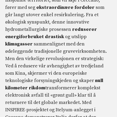
nasjonale territoriet, som vil skje i Ceccano,
fører med seg
ekstraordinære fordeler
som
går langt utover enkel resirkulering. Fra et
økologisk synspunkt, denne innovative
hydrometallurgiske prosessen
reduserer
energiforbruket drastisk
og utslipp
klimagasser
sammenlignet med den
ødeleggende tradisjonelle gruvevirksomheten.
Men den virkelige revolusjonen er strategisk:
Ved å redusere vår avhengighet av tredjeland
som Kina, skjermer vi den europeiske
teknologiske forsyningskjeden og skaper
null
kilometer rikdom
transformerer komplekst
elektronisk avfall til «grønt gull» klar til å
returnere til det globale markedet. Med
INSPIREE-prosjektet og Itelyum-anlegget i