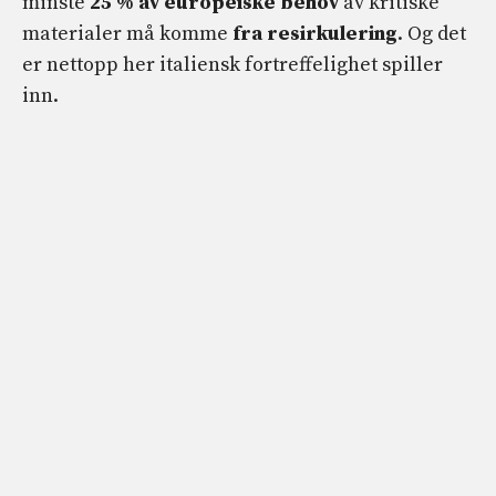
minste
25 % av europeiske behov
av kritiske
materialer må komme
fra resirkulering
. Og det
er nettopp her italiensk fortreffelighet spiller
inn.