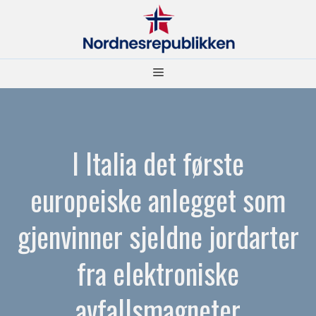
Hopp
til
innhold
Meny
I Italia det første
europeiske anlegget som
gjenvinner sjeldne jordarter
fra elektroniske
avfallsmagneter