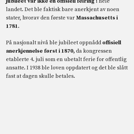
jubileet var ikke en offisiell feiring
i hele
landet. Det ble faktisk bare anerkjent av noen
stater, hvorav den første var
Massachusetts i
1781
.
På nasjonalt nivå ble jubileet oppnådd
offisiell
anerkjennelse først i 1870,
da kongressen
etablerte 4. juli som en ubetalt ferie for offentlig
ansatte. I 1938 ble loven oppdatert og det ble slått
fast at dagen skulle betales.