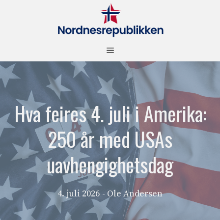
Hopp
til
innhold
Meny
Hva feires 4. juli i Amerika:
250 år med USAs
uavhengighetsdag
4. juli 2026
- Ole Andersen