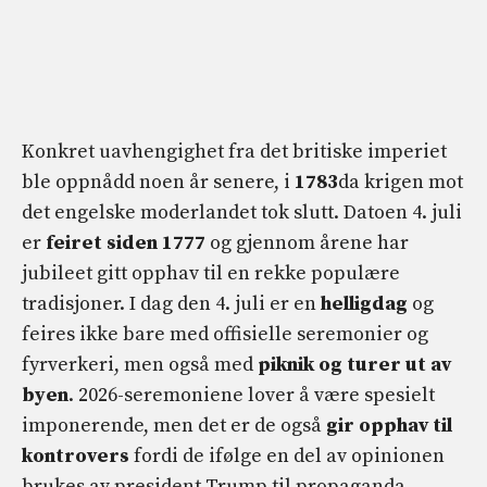
Konkret uavhengighet fra det britiske imperiet
ble oppnådd noen år senere, i
1783
da krigen mot
det engelske moderlandet tok slutt. Datoen 4. juli
er
feiret siden 1777
og gjennom årene har
jubileet gitt opphav til en rekke populære
tradisjoner. I dag den 4. juli er en
helligdag
og
feires ikke bare med offisielle seremonier og
fyrverkeri, men også med
piknik og turer ut av
byen
. 2026-seremoniene lover å være spesielt
imponerende, men det er de også
gir opphav til
kontrovers
fordi de ifølge en del av opinionen
brukes av president Trump til propaganda.