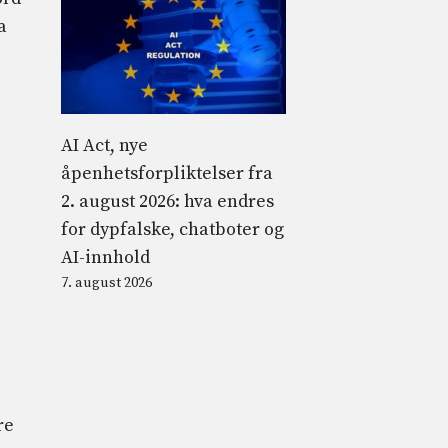
a
AI Act, nye
åpenhetsforpliktelser fra
2. august 2026: hva endres
for dypfalske, chatboter og
AI-innhold
7. august 2026
re