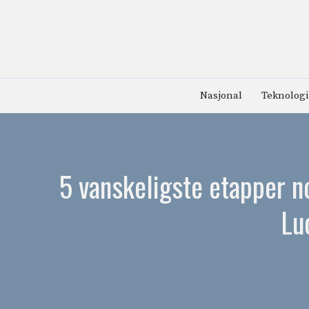
Hopp
til
innhold
Nasjonal
Teknologi
5 vanskeligste etapper n
Lu