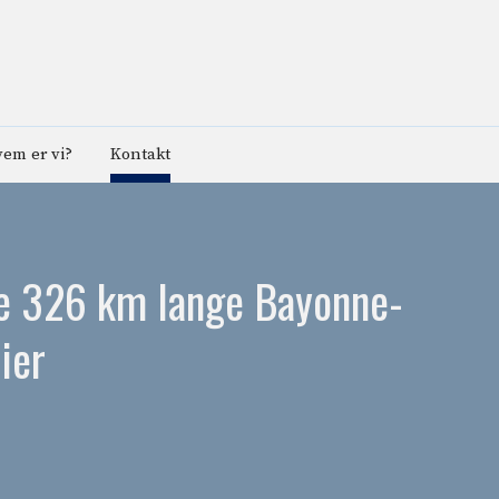
em er vi?
Kontakt
 de 326 km lange Bayonne-
ier