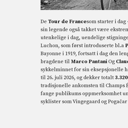
De
Tour de France
som starter i dag
sin legende også takket være ekstre
utenkelige i dag, uendelige stignin
Luchon, som først introduserte bl.a
Bayonne i 1919, fortsatt i dag den len
bragdene til
Marco Pantani
Og
Clau
sykkelminnet for sin eksepsjonelle h
til 26. juli 2026, og dekker totalt
3.320
tradisjonelle ankomsten til Champs Él
fange publikums oppmerksomhet unde
syklister som Vingegaard og Pogačar