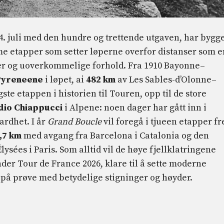
 4. juli med den hundre og trettende utgaven, har bygg
me etapper som setter løperne overfor distanser som e
ger og uoverkommelige forhold. Fra 1910 Bayonne–
Pyreneene
i løpet, ai
482 km
av Les Sables-d’Olonne–
gste etappen i historien til Touren, opp til de store
dio Chiappucci
i Alpene: noen dager har gått inn i
ardhet. I år
Grand Boucle
vil foregå i tjueen etapper f
,7 km
med avgang fra Barcelona i Catalonia og den
ysées i Paris. Som alltid vil de høye fjellklatringene
r Tour de France 2026, klare til å sette moderne
 på prøve med betydelige stigninger og høyder.