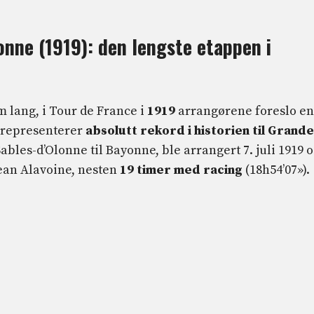
nne (1919): den lengste etappen i
m lang, i Tour de France i
1919
arrangørene foreslo en
t representerer
absolutt rekord i historien til Grande
ables-d’Olonne til Bayonne, ble arrangert 7. juli 1919 
ean Alavoine, nesten
19 timer med racing
(18h54’07»).