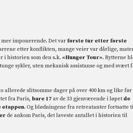
a mer imponerende. Det var
første tur etter første
 arrene etter konflikten, mange veier var dårlige, mate
r i historien som den s.k.
«Hunger Tour»
. Rytterne b
tunge sykler, uten mekanisk assistanse og med svært f
o allerede slitsomme dager på over 400 km og like før
et fra Paris,
bare 17
av de 33 gjenværende i løpet
de
e etappen.
Og blødningene fra retreatanter fortsatte ti
ter
de ankom Paris, det laveste antallet i historien til