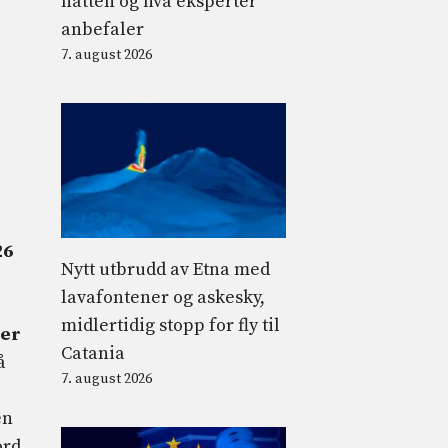
natten og hva eksperter
anbefaler
7. august 2026
26
Nytt utbrudd av Etna med
lavafontener og askesky,
midlertidig stopp for fly til
er
Catania
å
7. august 2026
en
ord