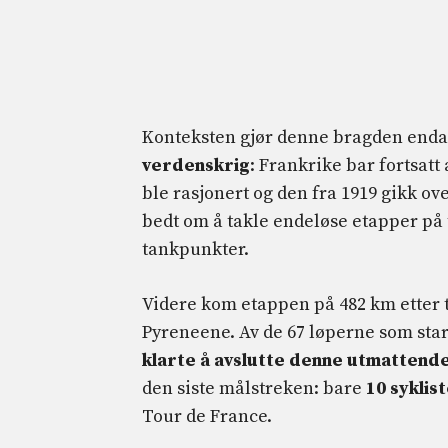
Konteksten gjør denne bragden end
verdenskrig
: Frankrike bar fortsatt
ble rasjonert og den fra 1919 gikk ove
bedt om å takle endeløse etapper på 
tankpunkter.
Videre kom etappen på 482 km etter t
Pyreneene. Av de 67 løperne som start
klarte å avslutte denne utmattend
den siste målstreken: bare
10 syklis
Tour de France.