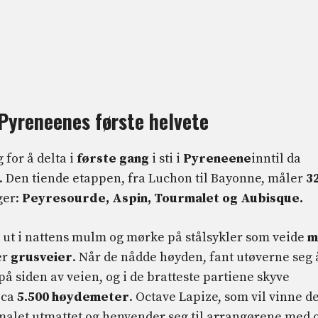
Pyreneenes første helvete
for å delta i
første gang
i sti i
Pyreneene
inntil da
tt. Den tiende etappen, fra Luchon til Bayonne, måler
3
ger:
Peyresourde, Aspin, Tourmalet og Aubisque.
ne ut i nattens mulm og mørke på stålsykler som veide
m
er
grusveier
. Når de nådde høyden, fant utøverne seg 
å siden av veien, og i de bratteste partiene skyve
t ca
5.500 høydemeter
. Octave Lapize, som vil vinne d
let utmattet og henvender seg til arrangørene med 