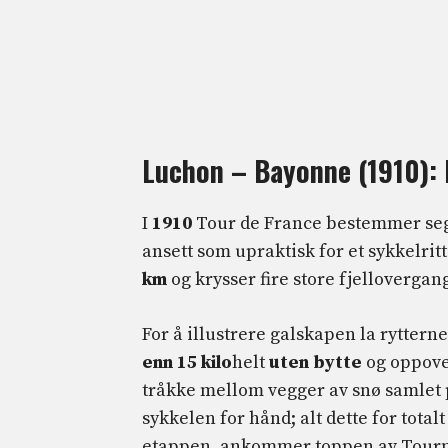
Luchon – Bayonne (1910): 
I
1910
Tour de France bestemmer seg 
ansett som upraktisk for et sykkelri
km
og krysser fire store fjellovergan
For å illustrere galskapen la rytter
enn 15 kilo
helt
uten bytte
og oppov
tråkke mellom vegger av snø samlet p
sykkelen for hånd; alt dette for total
etappen, ankommer toppen av Tourma