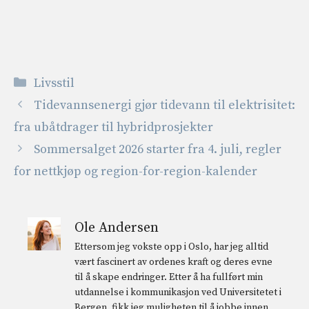
Kategorier
Livsstil
Tidevannsenergi gjør tidevann til elektrisitet:
fra ubåtdrager til hybridprosjekter
Sommersalget 2026 starter fra 4. juli, regler
for nettkjøp og region-for-region-kalender
Ole Andersen
Ettersom jeg vokste opp i Oslo, har jeg alltid
vært fascinert av ordenes kraft og deres evne
til å skape endringer. Etter å ha fullført min
utdannelse i kommunikasjon ved Universitetet i
Bergen, fikk jeg muligheten til å jobbe innen