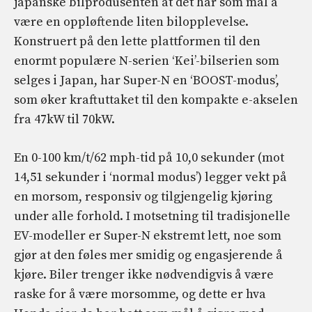
japanske bilprodusenten at det har som mål å
være en oppløftende liten bilopplevelse.
Konstruert på den lette plattformen til den
enormt populære N-serien ‘Kei’-bilserien som
selges i Japan, har Super-N en ‘BOOST-modus’,
som øker kraftuttaket til den kompakte e-akselen
fra 47kW til 70kW.
En 0-100 km/t/62 mph-tid på 10,0 sekunder (mot
14,51 sekunder i ‘normal modus’) legger vekt på
en morsom, responsiv og tilgjengelig kjøring
under alle forhold. I motsetning til tradisjonelle
EV-modeller er Super-N ekstremt lett, noe som
gjør at den føles mer smidig og engasjerende å
kjøre. Biler trenger ikke nødvendigvis å være
raske for å være morsomme, og dette er hva