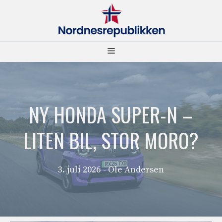
Hopp
til
innhold
Meny
NY HONDA SUPER-N –
LITEN BIL, STOR MORO?
3. juli 2026
- Ole Andersen