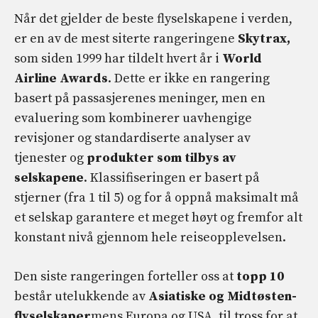
Når det gjelder de beste flyselskapene i verden,
er en av de mest siterte rangeringene
Skytrax,
som siden 1999 har tildelt hvert år i
World
Airline Awards
. Dette er ikke en rangering
basert på passasjerenes meninger, men en
evaluering som kombinerer uavhengige
revisjoner og standardiserte analyser av
tjenester og
produkter som tilbys av
selskapene
. Klassifiseringen er basert på
stjerner (fra 1 til 5) og for å oppnå maksimalt må
et selskap garantere et meget høyt og fremfor alt
konstant nivå gjennom hele reiseopplevelsen.
Den siste rangeringen forteller oss at
topp 10
består utelukkende av
Asiatiske og Midtøsten-
flyselskaper
mens Europa og USA, til tross for at