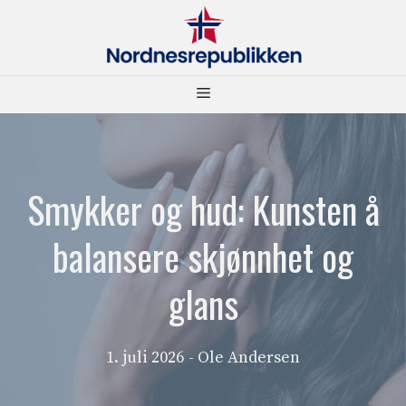
Hopp
til
innhold
Meny
Smykker og hud: Kunsten å
balansere skjønnhet og
glans
1. juli 2026
- Ole Andersen