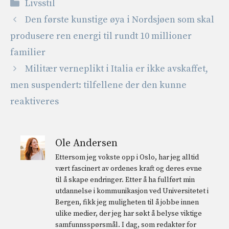
Kategorier
Livsstil
Den første kunstige øya i Nordsjøen som skal
produsere ren energi til rundt 10 millioner
familier
Militær verneplikt i Italia er ikke avskaffet,
men suspendert: tilfellene der den kunne
reaktiveres
Ole Andersen
Ettersom jeg vokste opp i Oslo, har jeg alltid
vært fascinert av ordenes kraft og deres evne
til å skape endringer. Etter å ha fullført min
utdannelse i kommunikasjon ved Universitetet i
Bergen, fikk jeg muligheten til å jobbe innen
ulike medier, der jeg har søkt å belyse viktige
samfunnsspørsmål. I dag, som redaktør for