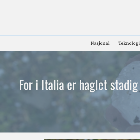
Hopp
til
innhold
Nasjonal
Teknologi
For i Italia er haglet stad