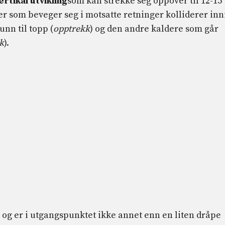
rtikal utvikling
som kan strekke seg oppover til 12-15
r som beveger seg i motsatte retninger kolliderer inn
unn til topp (
opptrekk
) og den andre kaldere som går
k
).
og er i utgangspunktet ikke annet enn en liten dråpe