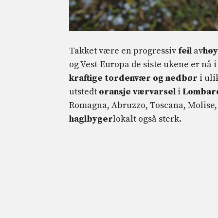
Takket være en progressiv
feil
av
høy
og Vest-Europa de siste ukene er nå i 
kraftige tordenvær og nedbør
i uli
utstedt
oransje værvarsel
i
Lombar
Romagna, Abruzzo, Toscana, Molise, P
haglbyger
lokalt også sterk.