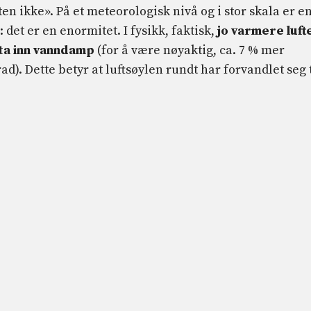
ten ikke». På et meteorologisk nivå og i stor skala er e
 det er en enormitet. I fysikk, faktisk,
jo varmere luft
 ta inn vanndamp
(for å være nøyaktig, ca. 7 % mer
d). Dette betyr at luftsøylen rundt har forvandlet seg t