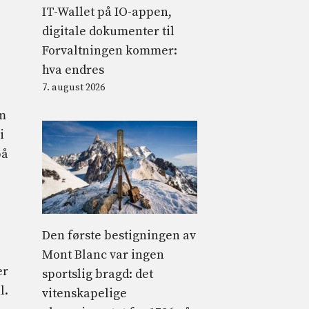
IT-Wallet på IO-appen,
digitale dokumenter til
Forvaltningen kommer:
hva endres
7. august 2026
om
i
på
Den første bestigningen av
Mont Blanc var ingen
er
sportslig bragd: det
l.
vitenskapelige