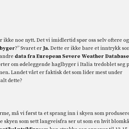
er ikke noe nytt. Det vi imidlertid spør oss selv oftere og
lbyger
?” Svaret er
Ja
. Dette er ikke bare et inntrykk s
t andre
data fra European Severe Weather Database
orter om ødeleggende haglbyger i Italia tredoblet seg 
en. Landet vårt er faktisk det som lider mest under
alt dette?
rme, må vi først ta et sprang inn i skyen som produser
e skyen som sett langveisfra ser ut som en hvit blomkå