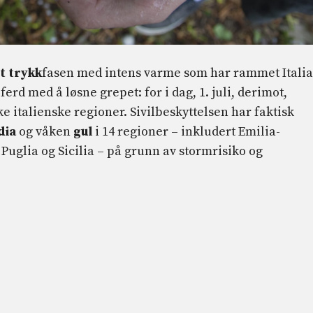
t trykk
fasen med intens varme som har rammet Italia
ferd med å løsne grepet: for i dag, 1. juli, derimot,
ke italienske regioner. Sivilbeskyttelsen har faktisk
dia
og våken
gul
i 14 regioner – inkludert Emilia-
uglia og Sicilia – på grunn av stormrisiko og