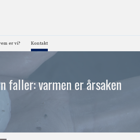
em er vi?
Kontakt
rn faller: varmen er årsaken