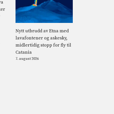
va
ker
r
Nytt utbrudd av Etna med
lavafontener og askesky,
midlertidig stopp for fly til
Catania
7. august 2026