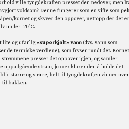
orhold ville tyngdekraften presset den nedover, men h
 avgjort voldsom? Denne fungerer som en vifte som pe
åpen/kornet og skyver den oppover, nettopp der det e
lv under -20°C.
t lite og ufarlig
«superkjølt» vann
(dvs. vann som
frysende termiske verdiene), som fryser rundt det. Kornet
 strømmene presser det oppover igjen, og samler
e oppadgående strøm, jo ​​mer klarer den å holde det
 blir større og større, helt til tyngdekraften vinner over
r til bakken.