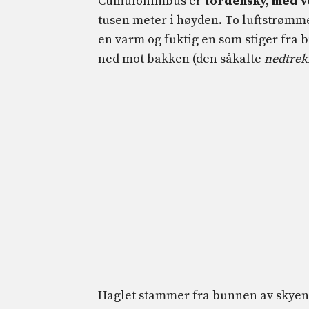
Cumulonimbus er
tordensky, med ve
tusen meter i høyden. To luftstrømme
en varm og fuktig en som stiger fra b
ned mot bakken (den såkalte
nedtrek
Haglet stammer fra bunnen av skyen 