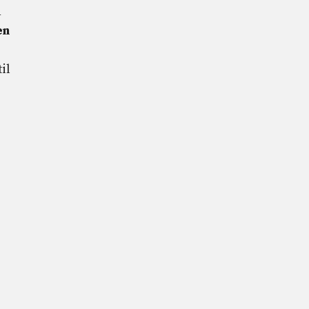
n
en
il