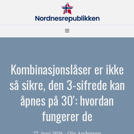
Hopp
til
innhold
Meny
Kombinasjonslåser er ikke
så sikre, den 3-sifrede kan
åpnes på 30′: hvordan
fungerer de
27. juni 2026
- Ole Andersen