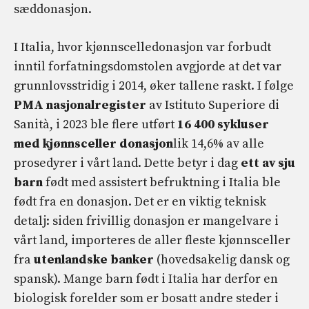
sæddonasjon.
I Italia, hvor kjønnscelledonasjon var forbudt
inntil forfatningsdomstolen avgjorde at det var
grunnlovsstridig i 2014, øker tallene raskt. I følge
PMA nasjonalregister
av Istituto Superiore di
Sanità, i 2023 ble flere utført
16 400 sykluser
med kjønnsceller donasjon
lik 14,6% av alle
prosedyrer i vårt land. Dette betyr i dag
ett av sju
barn
født med assistert befruktning i Italia ble
født fra en donasjon. Det er en viktig teknisk
detalj: siden frivillig donasjon er mangelvare i
vårt land, importeres de aller fleste kjønnsceller
fra
utenlandske banker
(hovedsakelig dansk og
spansk). Mange barn født i Italia har derfor en
biologisk forelder som er bosatt andre steder i