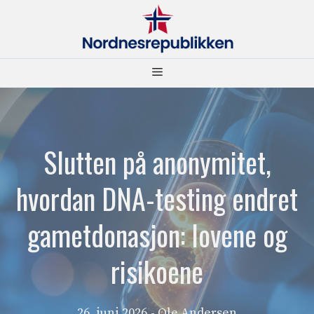
Hopp
til
innhold
Meny
Slutten på anonymitet,
hvordan DNA-testing endret
gametdonasjon: lovene og
risikoene
26. juni 2026
- Ole Andersen