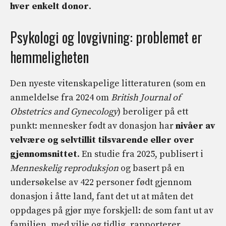
hver enkelt donor
.
Psykologi og lovgivning: problemet er
hemmeligheten
Den nyeste vitenskapelige litteraturen (som en
anmeldelse fra 2024 om
British Journal of
Obstetrics and Gynecology
) beroliger på ett
punkt: mennesker født av donasjon har
nivåer av
velvære og selvtillit tilsvarende eller over
gjennomsnittet
. En studie fra 2025, publisert i
Menneskelig reproduksjon
og basert på en
undersøkelse av 422 personer født gjennom
donasjon i åtte land, fant det ut at måten det
oppdages på gjør mye forskjell: de som fant ut av
familien, med vilje og tidlig, rapporterer