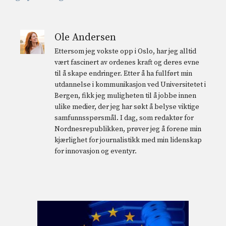
Ole Andersen
Ettersom jeg vokste opp i Oslo, har jeg alltid
vært fascinert av ordenes kraft og deres evne
til å skape endringer. Etter å ha fullført min
utdannelse i kommunikasjon ved Universitetet i
Bergen, fikk jeg muligheten til å jobbe innen
ulike medier, der jeg har søkt å belyse viktige
samfunnsspørsmål. I dag, som redaktør for
Nordnesrepublikken, prøver jeg å forene min
kjærlighet for journalistikk med min lidenskap
for innovasjon og eventyr.