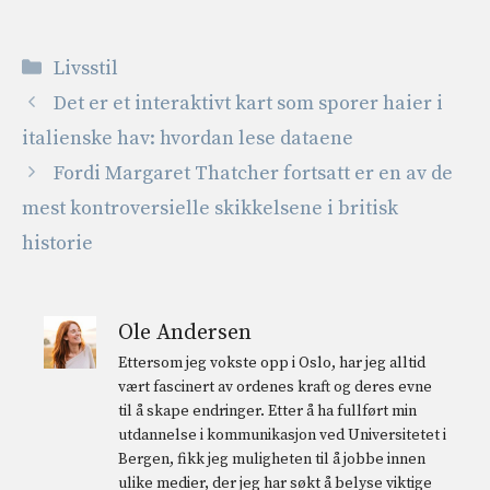
Kategorier
Livsstil
Det er et interaktivt kart som sporer haier i
italienske hav: hvordan lese dataene
Fordi Margaret Thatcher fortsatt er en av de
mest kontroversielle skikkelsene i britisk
historie
Ole Andersen
Ettersom jeg vokste opp i Oslo, har jeg alltid
vært fascinert av ordenes kraft og deres evne
til å skape endringer. Etter å ha fullført min
utdannelse i kommunikasjon ved Universitetet i
Bergen, fikk jeg muligheten til å jobbe innen
ulike medier, der jeg har søkt å belyse viktige