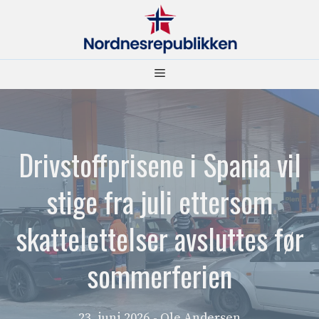
Hopp
til
innhold
Meny
Drivstoffprisene i Spania vil
stige fra juli ettersom
skattelettelser avsluttes før
sommerferien
23. juni 2026
- Ole Andersen