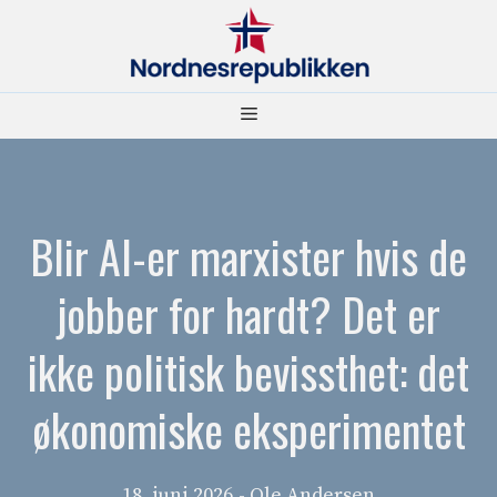
Hopp
til
innhold
Meny
Blir AI-er marxister hvis de
jobber for hardt? Det er
ikke politisk bevissthet: det
økonomiske eksperimentet
18. juni 2026
- Ole Andersen