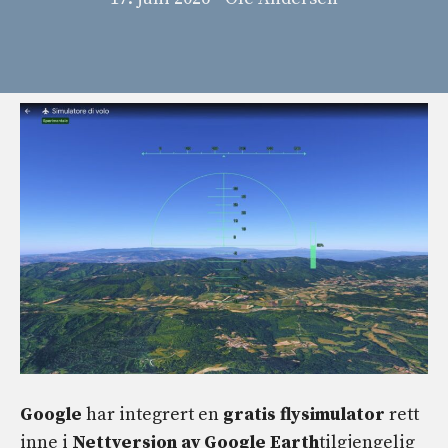
Google
har integrert en
gratis flysimulator
rett
inne i
Nettversjon av Google Earth
tilgjengelig