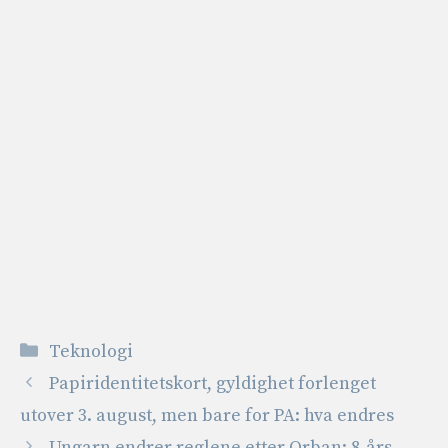
Kategorier
Teknologi
Papiridentitetskort, gyldighet forlenget
utover 3. august, men bare for PA: hva endres
Ungarn endrer reglene etter Orban: 8-års