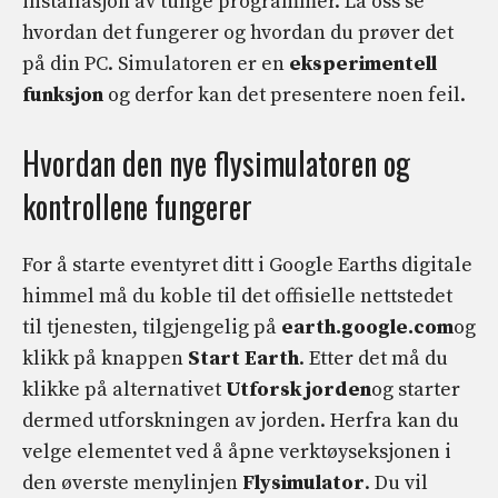
installasjon av tunge programmer. La oss se
hvordan det fungerer og hvordan du prøver det
på din PC. Simulatoren er en
eksperimentell
funksjon
og derfor kan det presentere noen feil.
Hvordan den nye flysimulatoren og
kontrollene fungerer
For å starte eventyret ditt i Google Earths digitale
himmel må du koble til det offisielle nettstedet
til tjenesten, tilgjengelig på
earth.google.com
og
klikk på knappen
Start Earth
. Etter det må du
klikke på alternativet
Utforsk jorden
og starter
dermed utforskningen av jorden. Herfra kan du
velge elementet ved å åpne verktøyseksjonen i
den øverste menylinjen
Flysimulator
. Du vil