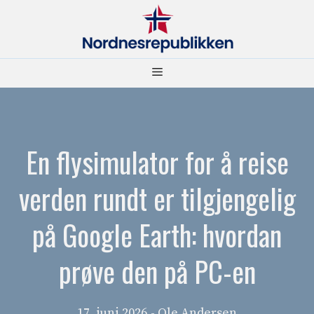
Hopp
til
innhold
Meny
En flysimulator for å reise
verden rundt er tilgjengelig
på Google Earth: hvordan
prøve den på PC-en
17. juni 2026
- Ole Andersen