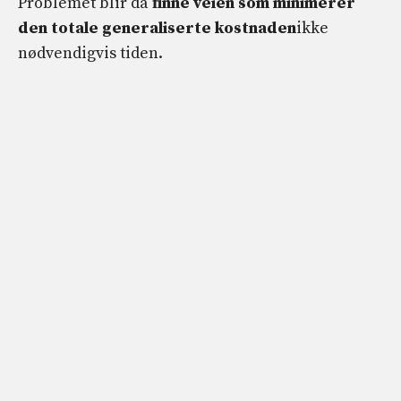
Problemet blir da
finne veien som minimerer
den totale generaliserte kostnaden
ikke
nødvendigvis tiden.