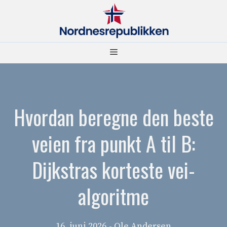
Hopp
til
innhold
Meny
Hvordan beregne den beste
veien fra punkt A til B:
Dijkstras korteste vei-
algoritme
16. juni 2026
- Ole Andersen