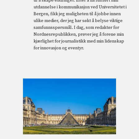
til å skape endringer. Etter å ha fullført min
utdannelse i kommunikasjon ved Universitetet i
Bergen, fikk jeg muligheten til å jobbe innen
ulike medier, der jeg har søkt å belyse viktige
samfunnsspørsmål. I dag, som redaktør for
Nordnesrepublikken, prøver jeg å forene min
kjærlighet for journalistikk med min lidenskap
for innovasjon og eventyr.