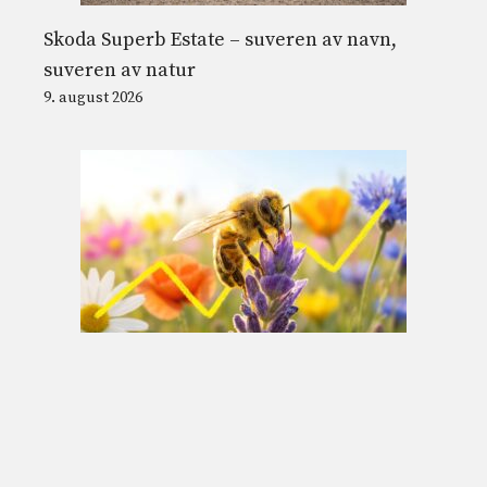
Skoda Superb Estate – suveren av navn,
suveren av natur
9. august 2026
Bier og jordens magnetfelt: oppdagelsen av
det mulige indre kompasset i 74 arter
9. august 2026