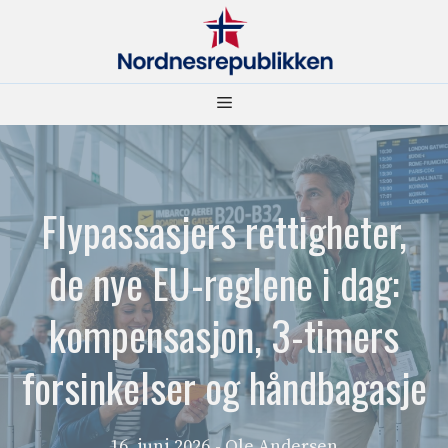
Hopp
til
innhold
Meny
Flypassasjers rettigheter,
de nye EU-reglene i dag:
kompensasjon, 3-timers
forsinkelser og håndbagasje
16. juni 2026
- Ole Andersen