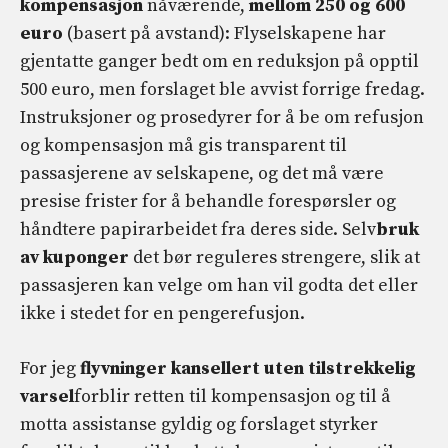
kompensasjon
nåværende,
mellom 250 og 600
euro
(basert på avstand): Flyselskapene har
gjentatte ganger bedt om en reduksjon på opptil
500 euro, men forslaget ble avvist forrige fredag.
Instruksjoner og prosedyrer for å be om refusjon
og kompensasjon må gis transparent til
passasjerene av selskapene, og det må være
presise frister for å behandle forespørsler og
håndtere papirarbeidet fra deres side. Selv
bruk
av kuponger
det bør reguleres strengere, slik at
passasjeren kan velge om han vil godta det eller
ikke i stedet for en pengerefusjon.
For jeg
flyvninger kansellert uten tilstrekkelig
varsel
forblir retten til kompensasjon og til å
motta assistanse gyldig og forslaget styrker