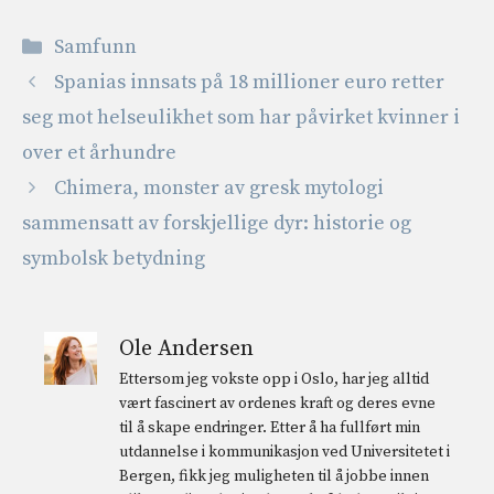
Kategorier
Samfunn
Spanias innsats på 18 millioner euro retter
seg mot helseulikhet som har påvirket kvinner i
over et århundre
Chimera, monster av gresk mytologi
sammensatt av forskjellige dyr: historie og
symbolsk betydning
Ole Andersen
Ettersom jeg vokste opp i Oslo, har jeg alltid
vært fascinert av ordenes kraft og deres evne
til å skape endringer. Etter å ha fullført min
utdannelse i kommunikasjon ved Universitetet i
Bergen, fikk jeg muligheten til å jobbe innen