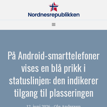
Hopp
til
innhold
Meny
På Android-smarttelefoner
vises en blå prikk i
statuslinjen: den indikerer
tilgang til plasseringen
12. juni 2026
- Ole Andersen