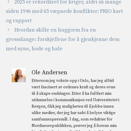
2025 er rekordåret for kriger, aldri så mange
siden 1946 med 65 væpnede konflikter: PRIO kart
og rapport
Hvordan skille en huggorm fra en
gressslange: forskjellene for å gjenkjenne dem
med øyne, hode og hale
Ole Andersen
Ettersom jeg vokste opp i Oslo, har jeg alltid
vært fascinert av ordenes kraft og deres evne
til å skape endringer. Etter å ha fullført min
utdannelse i kommunikasjon ved Universitetet i
Bergen, fikk jeg muligheten til å jobbe innen
ulike medier, der jeg har søkt å belyse viktige
samfunnsspørsmål. I dag, som redaktør for
Nordnesrepublikken, prøver jeg å forene min