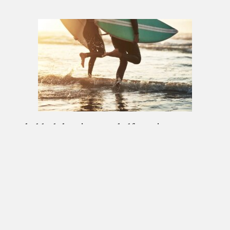
Skulderluksasjoner, ankelforstuinger og
håndleddsbrudd: de vanligste skadene
forbundet med vannsport
8. august 2026
© 2026 Nordnesrepublikken -
Juridisk informasjon og vilkår for
bruk
-
contact@nordnesrepublikken.no