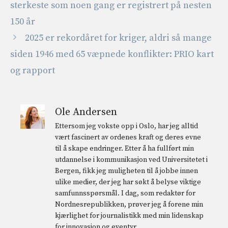
sterkeste som noen gang er registrert på nesten
150 år
2025 er rekordåret for kriger, aldri så mange
siden 1946 med 65 væpnede konflikter: PRIO kart
og rapport
Ole Andersen
Ettersom jeg vokste opp i Oslo, har jeg alltid
vært fascinert av ordenes kraft og deres evne
til å skape endringer. Etter å ha fullført min
utdannelse i kommunikasjon ved Universitetet i
Bergen, fikk jeg muligheten til å jobbe innen
ulike medier, der jeg har søkt å belyse viktige
samfunnsspørsmål. I dag, som redaktør for
Nordnesrepublikken, prøver jeg å forene min
kjærlighet for journalistikk med min lidenskap
for innovasjon og eventyr.