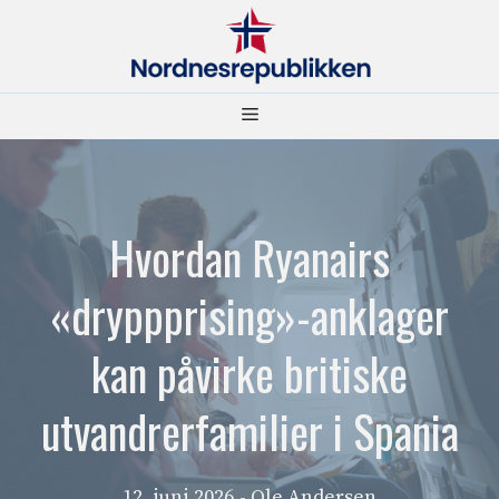
Hopp
til
innhold
Meny
Hvordan Ryanairs
«dryppprising»-anklager
kan påvirke britiske
utvandrerfamilier i Spania
12. juni 2026
- Ole Andersen