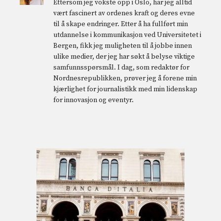
Ettersom jeg vokste opp i Oslo, har jeg alltid
vært fascinert av ordenes kraft og deres evne
til å skape endringer. Etter å ha fullført min
utdannelse i kommunikasjon ved Universitetet i
Bergen, fikk jeg muligheten til å jobbe innen
ulike medier, der jeg har søkt å belyse viktige
samfunnsspørsmål. I dag, som redaktør for
Nordnesrepublikken, prøver jeg å forene min
kjærlighet for journalistikk med min lidenskap
for innovasjon og eventyr.