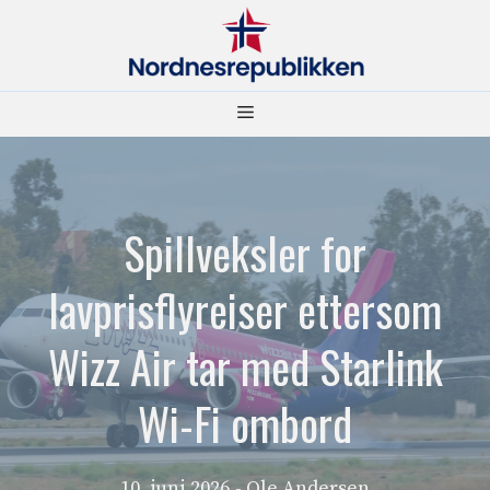
Hopp
til
innhold
Meny
Spillveksler for
lavprisflyreiser ettersom
Wizz Air tar med Starlink
Wi-Fi ombord
10. juni 2026
- Ole Andersen